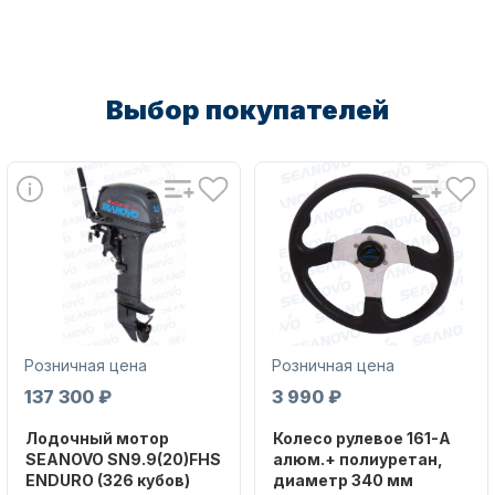
Выбор покупателей
Аксессуары для лодок и
катеров
Розничная цена
Розничная цена
Подобрать запчасти для
137 300 ₽
3 990 ₽
лодочных моторов
Лодочный мотор
Колесо рулевое 161-A
SEANOVO SN9.9(20)FHS
алюм.+ полиуретан,
ENDURO (326 кубов)
диаметр 340 мм