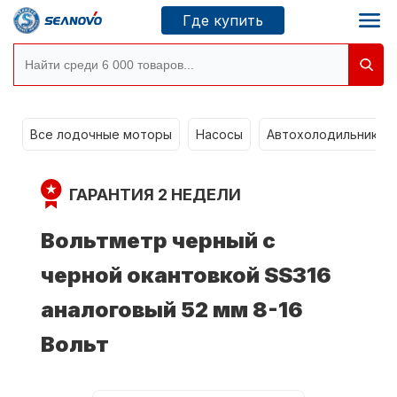
Где купить
Моторы SEANOVO
g
Все лодочные моторы
Насосы
Автохолодильники k
Новосибирск
ГАРАНТИЯ 2 НЕДЕЛИ
Где купить
Вольтметр черный с
черной окантовкой SS316
Сервисные центры
Моторы CONDOR
аналоговый 52 мм 8-16
Вольт
О компании