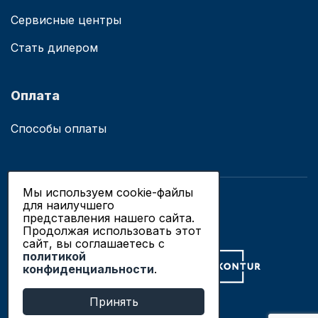
Сервисные центры
Стать дилером
Оплата
Способы оплаты
Мы используем cookie-файлы
для наилучшего
© 2019 - 2026 ООО «Сианово»
представления нашего сайта.
Политика конфиденциальности
Продолжая использовать этот
сайт, вы соглашаетесь c
политикой
Разработка сайтов в Новосибирске
конфиденциальности
.
Продвижение сайтов
Принять