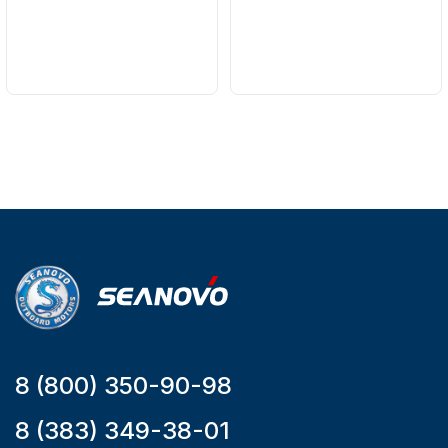
Бренд
Бренд
SEANOVO
NAUT-FLEX
Вес в
Артикул
упаковке
161-A
51
Тип
двигателя
Бензиновый
Мощность
мотора, л.с.
9,9
8 (800) 350-90-98
8 (383) 349-38-01