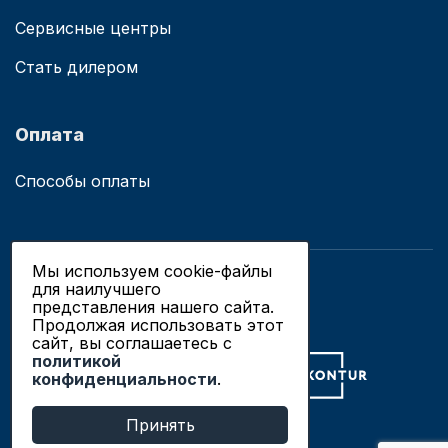
Сервисные центры
Стать дилером
Оплата
Способы оплаты
Мы используем cookie-файлы
для наилучшего
© 2019 - 2026 ООО «Сианово»
представления нашего сайта.
Политика конфиденциальности
Продолжая использовать этот
сайт, вы соглашаетесь c
политикой
Разработка сайтов в Новосибирске
конфиденциальности
.
Продвижение сайтов
Принять