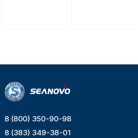
Бренд
Бренд
SEANOVO
NAUT-FLEX
Вес в
Артикул
упаковке
161-A
51
Тип
двигателя
Бензиновый
Мощность
мотора, л.с.
9,9
8 (800) 350-90-98
8 (383) 349-38-01