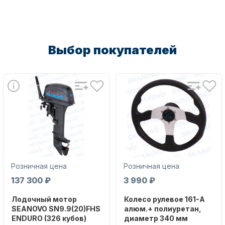
Выбор покупателей
Аксессуары для лодок и
катеров
Розничная цена
Розничная цена
Подобрать запчасти для
137 300 ₽
3 990 ₽
лодочных моторов
Лодочный мотор
Колесо рулевое 161-A
SEANOVO SN9.9(20)FHS
алюм.+ полиуретан,
ENDURO (326 кубов)
диаметр 340 мм