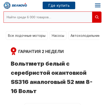
Где купить
Моторы SEANOVO
g
Все лодочные моторы
Насосы
Автохолодильники k
Новосибирск
ГАРАНТИЯ 2 НЕДЕЛИ
Где купить
Вольтметр белый с
серебристой окантовкой
Сервисные центры
Моторы CONDOR
SS316 аналоговый 52 мм 8-
16 Вольт
О компании