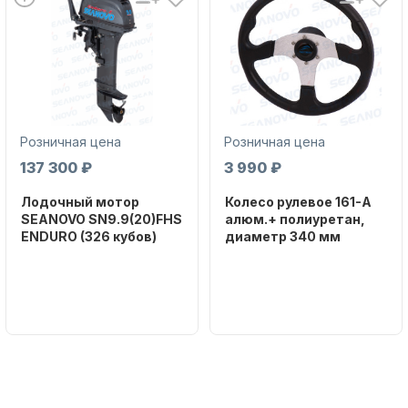
Розничная цена
Розничная цена
Аксессуары для лодок и
катеров
137 300 ₽
3 990 ₽
Лодочный мотор
Колесо рулевое 161-A
SEANOVO SN9.9(20)FHS
алюм.+ полиуретан,
ENDURO (326 кубов)
диаметр 340 мм
Бренд
Бренд
SEANOVO
NAUT-FLEX
Подобрать запчасти для
Вес в
Артикул
лодочных моторов
упаковке
161-A
51
Тип
двигателя
Бензиновый