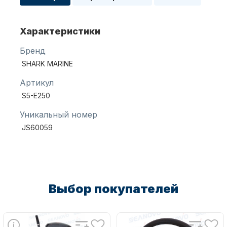
Характеристики
Масла для лодочных моторов
Бренд
SHARK MARINE
Артикул
S5-E250
Уникальный номер
Автохолодильник KYODA
JS60059
Выбор покупателей
Дистанционное управление