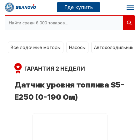
Где купить
Моторы SEANOVO
g
Все лодочные моторы
Насосы
Автохолодильники k
Новосибирск
ГАРАНТИЯ 2 НЕДЕЛИ
Где купить
Датчик уровня топлива S5-
E250 (0-190 Ом)
Сервисные центры
Моторы CONDOR
О компании