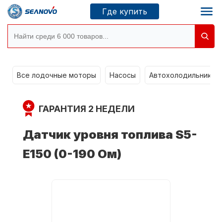
Где купить
Моторы SEANOVO
g
Все лодочные моторы
Насосы
Автохолодильники k
Новосибирск
ГАРАНТИЯ 2 НЕДЕЛИ
Где купить
Датчик уровня топлива S5-
E150 (0-190 Ом)
Сервисные центры
Моторы CONDOR
О компании