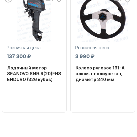
Розничная цена
Розничная цена
Аксессуары для лодок и
катеров
137 300 ₽
3 990 ₽
Лодочный мотор
Колесо рулевое 161-A
SEANOVO SN9.9(20)FHS
алюм.+ полиуретан,
ENDURO (326 кубов)
диаметр 340 мм
Бренд
Бренд
SEANOVO
NAUT-FLEX
Подобрать запчасти для
Вес в
Артикул
лодочных моторов
упаковке
161-A
51
Тип
двигателя
Бензиновый