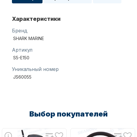
Характеристики
Масла для лодочных моторов
Бренд
SHARK MARINE
Артикул
S5-E150
Уникальный номер
Автохолодильник KYODA
JS60055
Выбор покупателей
Дистанционное управление