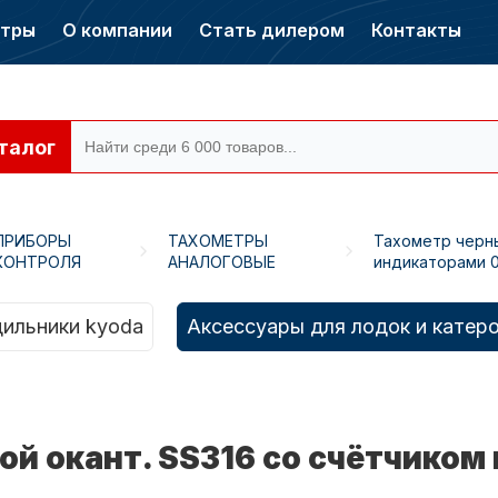
нтры
О компании
Стать дилером
Контакты
талог
ПРИБОРЫ
ТАХОМЕТРЫ
Тахометр черны
КОНТРОЛЯ
АНАЛОГОВЫЕ
индикаторами 0
ры CONDOR
Электромоторы
CONDOR
ильники kyoda
Аксессуары для лодок и катер
й окант. SS316 со счётчиком 