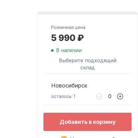
Масла для лодочных
моторов
Розничная цена
5 990 ₽
В наличии
Выберите подходящий
склад
Новосибирск
Подобрать запчасти
осталось: 1
для лодочных
моторов
Добавить в корзину