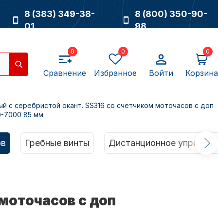
8 (383) 349-38-
8 (800) 350-90-
01
98
0
0
0
Сравнение
Избранное
Войти
Корзина
й с серебристой окант. SS316 со счётчиком моточасов с доп
-7000 85 мм.
Насосы
ов
Гребные винты
Дистанционное управлен
моточасов с доп