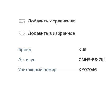
сти для ПЛМ
Винты
Добавить к сравнению
Добавить в избранное
Бренд
KUS
Артикул
CMHB-BS-7KL
Уникальный номер
KY07046
анционное
Аксессуары для
вление
лодок и катеров