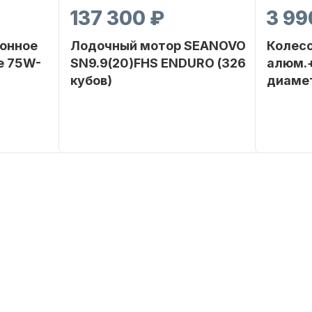
137 300 ₽
3 99
онное
Лодочный мотор SEANOVO
Колесо
е 75W-
SN9.9(20)FHS ENDURO (326
алюм.+
кубов)
диаме
SEANOVO
Бренд
SEANOVO
Бренд
POLUSINT
Вес в
51
Артикул
упаковке
Тип
Бензиновый
двигателя
Мощность
9,9
мотора, л.с.