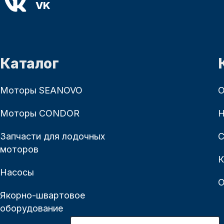
VK
Каталог
Моторы SEANOVO
О
Моторы CONDOR
Н
Запчасти для лодочных
С
моторов
К
Насосы
О
Якорно-швартовое
оборудование