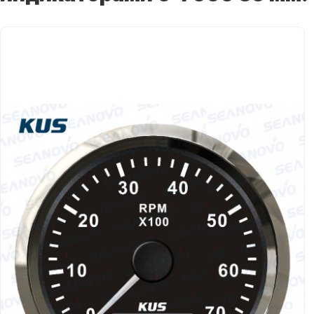
Якорно-швартовое
Запча
оборудование
Автохолодильник
Дист
KYODA
упра