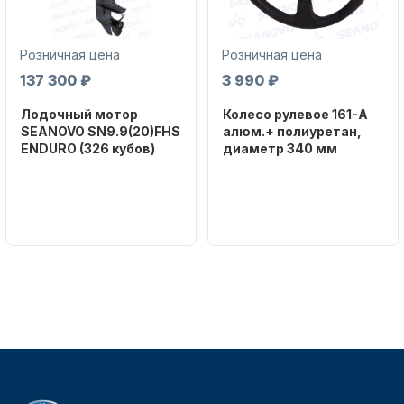
Розничная цена
Розничная цена
137 300 ₽
3 990 ₽
Лодочный мотор
Колесо рулевое 161-A
SEANOVO SN9.9(20)FHS
алюм.+ полиуретан,
Аксессуары для лодок и
ENDURO (326 кубов)
диаметр 340 мм
катеров
Бренд
Бренд
SEANOVO
NAUT-FLEX
Вес в
Артикул
упаковке
161-A
51
Тип
двигателя
Подобрать запчасти для
Бензиновый
лодочных моторов
Мощность
мотора, л.с.
9,9