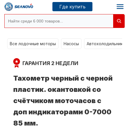
Где купить
g
Моторы SEANOVO
Все лодочные моторы
Насосы
Автохолодильники k
Новосибирск
ГАРАНТИЯ 2 НЕДЕЛИ
Где купить
Тахометр черный с черной
пластик. окантовкой со
Сервисные центры
Моторы CONDOR
счётчиком моточасов с
доп индикаторами 0-7000
О компании
85 мм.