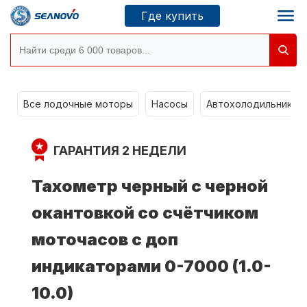
Где купить
Моторы SEANOVO
g
Все лодочные моторы
Насосы
Автохолодильники k
Новосибирск
ГАРАНТИЯ 2 НЕДЕЛИ
Где купить
Тахометр черный с черной
окантовкой со счётчиком
Сервисные центры
Моторы CONDOR
моточасов с доп
индикаторами 0-7000 (1.0-
О компании
10.0)