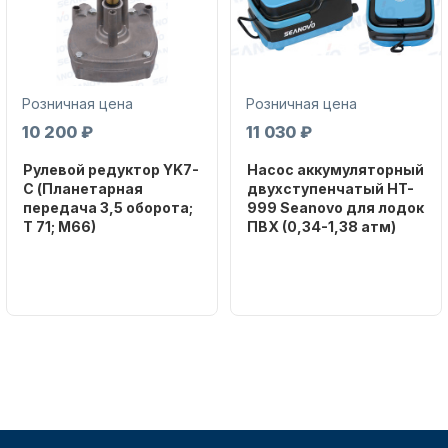
Розничная цена
Розничная цена
10 200 ₽
11 030 ₽
Рулевой редуктор YK7-
Насос аккумуляторный
C (Планетарная
двухступенчатый HT-
передача 3,5 оборота;
999 Seanovo для лодок
T 71; M66)
ПВХ (0,34-1,38 атм)
Бренд
Бренд
NAUT-FLEX
SEANOVO
Вес в
Вес в
упаковке
упаковке
2.65
3.04
Артикул
Артикул
YK7-C
HT-999 Seanovo
Уникальный
Длина
номер
дэйдвуда