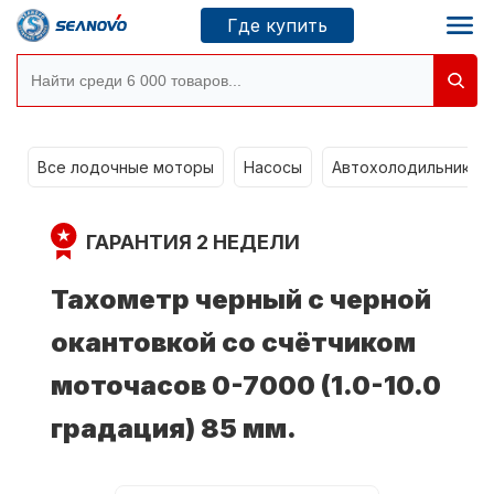
Где купить
Моторы SEANOVO
g
Все лодочные моторы
Насосы
Автохолодильники k
Новосибирск
ГАРАНТИЯ 2 НЕДЕЛИ
Где купить
Тахометр черный с черной
окантовкой со счётчиком
Сервисные центры
Моторы CONDOR
моточасов 0-7000 (1.0-10.0
градация) 85 мм.
О компании