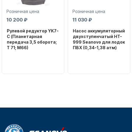
Розничная цена
Розничная цена
10 200 ₽
11 030 ₽
Рулевой редуктор YK7-
Насос аккумуляторный
C (Планетарная
двухступенчатый HT-
передача 3,5 оборота;
999 Seanovo для лодок
T 71; M66)
ПВХ (0,34-1,38 атм)
Бренд
Бренд
NAUT-FLEX
SEANOVO
Вес в
Вес в
упаковке
упаковке
2.65
3.04
Артикул
Артикул
YK7-C
HT-999 Seanovo
Уникальный
Длина
номер
дэйдвуда
YK7-C
0.285