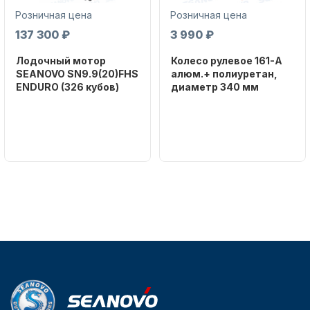
Розничная цена
Розничная цена
137 300 ₽
3 990 ₽
Лодочный мотор
Колесо рулевое 161-A
SEANOVO SN9.9(20)FHS
алюм.+ полиуретан,
ENDURO (326 кубов)
диаметр 340 мм
Аксессуары для лодок и
Бренд
Бренд
SEANOVO
NAUT-FLEX
катеров
Вес в
Артикул
упаковке
161-A
51
Тип
двигателя
Бензиновый
Подобрать запчасти для
Мощность
лодочных моторов
мотора, л.с.
9,9