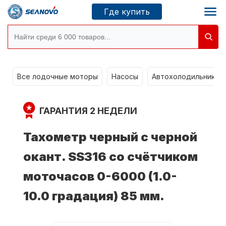
Где купить
g
Моторы SEANOVO
Все лодочные моторы
Насосы
Автохолодильники k
Новосибирск
ГАРАНТИЯ 2 НЕДЕЛИ
Где купить
Тахометр черный с черной
окант. SS316 со счётчиком
Сервисные центры
Моторы CONDOR
моточасов 0-6000 (1.0-
10.0 градация) 85 мм.
О компании