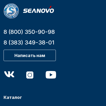
мотора, л.с.
9,9
8 (800) 350-90-98
Аксессуары для лодок и
8 (383) 349-38-01
катеров
Написать нам
Подобрать запчасти для
лодочных моторов
Каталог