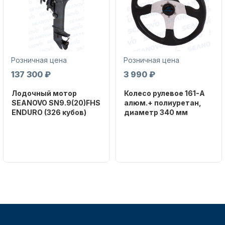
Масла для лодочных моторов
Розничная цена
Розничная цена
137 300 ₽
3 990 ₽
Лодочный мотор
Колесо рулевое 161-A
SEANOVO SN9.9(20)FHS
алюм.+ полиуретан,
ENDURO (326 кубов)
диаметр 340 мм
Автохолодильник KYODA
Бренд
Бренд
SEANOVO
NAUT-FLEX
Вес в
Артикул
упаковке
161-A
51
Тип
двигателя
Бензиновый
Дистанционное управление
Мощность