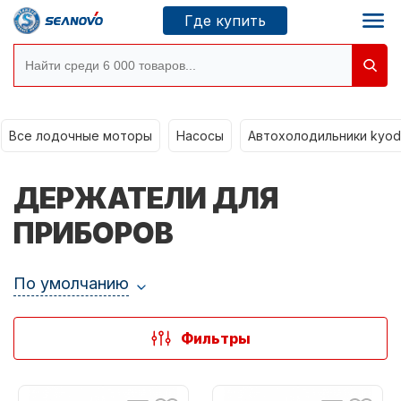
Где купить
Все лодочные моторы
Моторы SEANOVO
Насосы
Автохолодильники kyod
Новосибирск
ДЕРЖАТЕЛИ ДЛЯ
Где купить
ПРИБОРОВ
По умолчанию
Сервисные центры
Моторы CONDOR
Фильтры
О компании