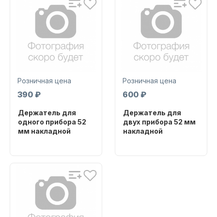
Стать дилером
Электромоторы CONDOR
Контакты
Розничная цена
Розничная цена
390 ₽
600 ₽
Держатель для
Держатель для
8 (383) 349-38-01
Насосы
одного прибора 52
двух прибора 52 мм
мм накладной
накладной
8 (800) 350-90-98
Бренд
Бренд
SHARK MARINE
SHARK MARINE
Написать нам
Артикул
Артикул
10061
10062
Якорно-швартовое
оборудование