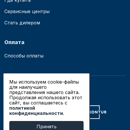
Где купить
Сервисные центры
Стать дилером
Оплата
Способы оплаты
Мы используем cookie-файлы
для наилучшего
© 2019 - 2026 ООО «Сианово»
представления нашего сайта.
Политика конфиденциальности
Продолжая использовать этот
сайт, вы соглашаетесь c
политикой
Разработка сайтов в Новосибирске
конфиденциальности
.
Продвижение сайтов
Принять