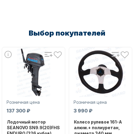
Масла для лодочных моторов
Выбор покупателей
Автохолодильник KYODA
Розничная цена
Розничная цена
137 300 ₽
3 990 ₽
Лодочный мотор
Колесо рулевое 161-A
SEANOVO SN9.9(20)FHS
алюм.+ полиуретан,
Дистанционное управление
ENDURO (326 кубов)
диаметр 340 мм