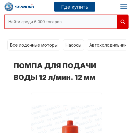
Где купить
g
Моторы SEANOVO
Все лодочные моторы
Насосы
Автохолодильники k
Новосибирск
ПОМПА ДЛЯ ПОДАЧИ
Где купить
ВОДЫ 12 л/мин. 12 мм
Сервисные центры
Моторы CONDOR
О компании