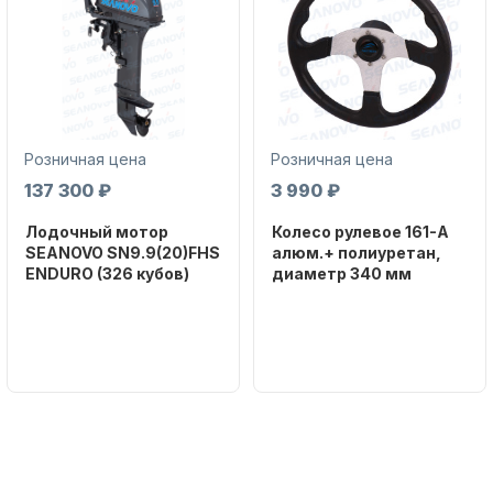
Розничная цена
Розничная цена
Аксессуары для лодок и
137 300 ₽
3 990 ₽
катеров
Лодочный мотор
Колесо рулевое 161-A
SEANOVO SN9.9(20)FHS
алюм.+ полиуретан,
ENDURO (326 кубов)
диаметр 340 мм
Бренд
Бренд
SEANOVO
NAUT-FLEX
Вес в
Артикул
Подобрать запчасти для
упаковке
161-A
лодочных моторов
51
Тип
двигателя
Бензиновый