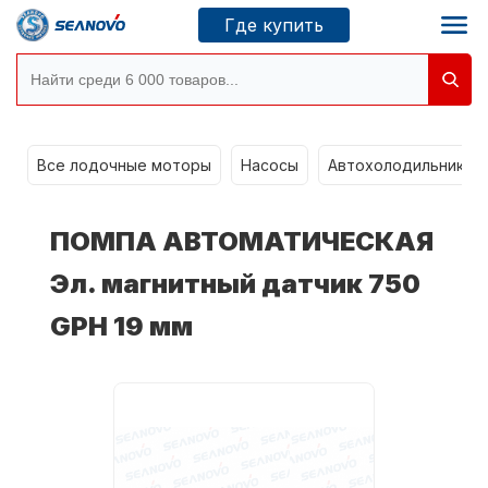
Где купить
Моторы SEANOVO
g
Все лодочные моторы
Насосы
Автохолодильники k
Новосибирск
ПОМПА АВТОМАТИЧЕСКАЯ
Где купить
Эл. магнитный датчик 750
GPH 19 мм
Сервисные центры
Моторы CONDOR
О компании