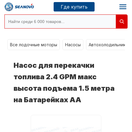
Где купить
Моторы SEANOVO
g
Все лодочные моторы
Насосы
Автохолодильники k
Новосибирск
Насос для перекачки
Где купить
топлива 2.4 GPM макс
высота подъема 1.5 метра
Сервисные центры
Моторы CONDOR
на Батарейках AA
О компании