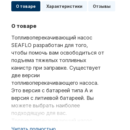
О товаре
Характеристики
Отзывы
Масла для лодочных моторов
О товаре
Топливоперекачивающий насос
SEAFLO разработан для того,
чтобы помочь вам освободиться от
подъема тяжелых топливных
канистр при заправке. Существует
Автохолодильник KYODA
две версии
топливоперекачивающего насоса.
Это версия с батареей типа А и
версия с литиевой батареей. Вы
можете выбрать наиболее
подходящую для вас.
Топливоперекачивающий насос
Дистанционное управление
SEAFLO широко используется для
Читать полностью