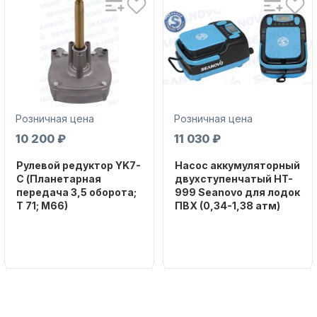
Длина выпускного шланга: 1050 мм
Сценарии применения:
Применяется ко всем видам
топливно-энергетического
Розничная цена
оборудования.
Розничная цена
10 200 ₽
11 030 ₽
Рулевой редуктор YK7-
Насос аккумуляторный
C (Планетарная
двухступенчатый HT-
передача 3,5 оборота;
999 Seanovo для лодок
T 71; M66)
ПВХ (0,34-1,38 атм)
Бренд
Бренд
NAUT-FLEX
SEANOVO
Вес в
Вес в
упаковке
упаковке
2.65
3.04
Артикул
Артикул