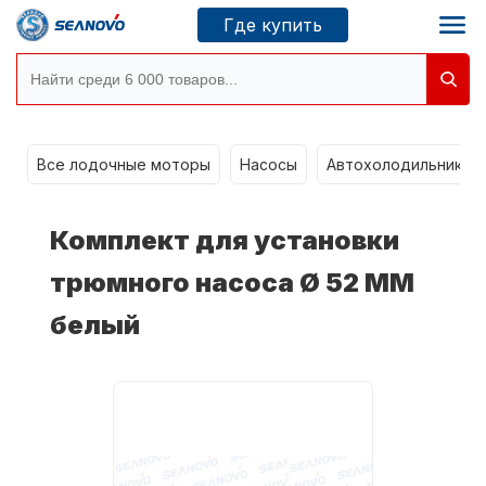
Где купить
Моторы SEANOVO
g
Все лодочные моторы
Насосы
Автохолодильники k
Новосибирск
Комплект для установки
Где купить
трюмного насоса Ø 52 ММ
белый
Сервисные центры
Моторы CONDOR
О компании