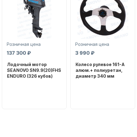
Розничная цена
Розничная цена
Аксессуары для лодок и
137 300 ₽
3 990 ₽
катеров
Лодочный мотор
Колесо рулевое 161-A
SEANOVO SN9.9(20)FHS
алюм.+ полиуретан,
ENDURO (326 кубов)
диаметр 340 мм
Бренд
Бренд
SEANOVO
NAUT-FLEX
Вес в
Артикул
Подобрать запчасти для
упаковке
161-A
лодочных моторов
51
Тип
двигателя
Бензиновый