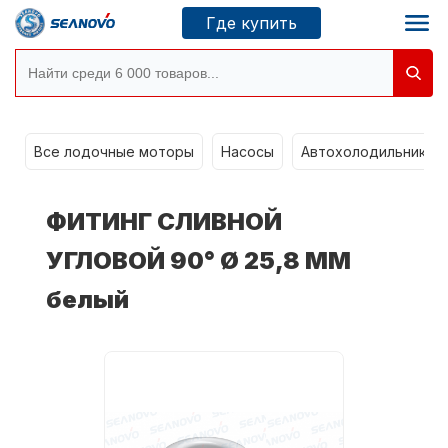
Где купить
Моторы SEANOVO
g
Все лодочные моторы
Насосы
Автохолодильники k
Новосибирск
ФИТИНГ СЛИВНОЙ
Где купить
УГЛОВОЙ 90° Ø 25,8 ММ
белый
Сервисные центры
Моторы CONDOR
О компании