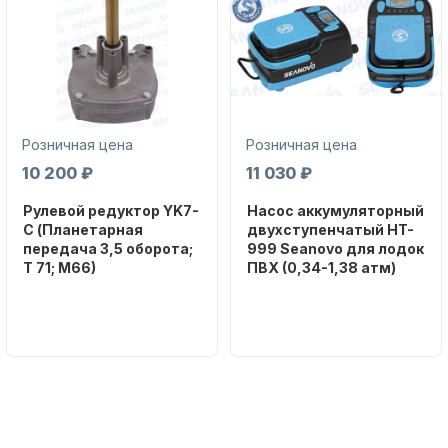
Розничная цена
Розничная цена
Аксессуары для лодок и
10 200 ₽
11 030 ₽
катеров
Рулевой редуктор YK7-
Насос аккумуляторный
C (Планетарная
двухступенчатый HT-
передача 3,5 оборота;
999 Seanovo для лодок
T 71; M66)
ПВХ (0,34-1,38 атм)
Бренд
Бренд
NAUT-FLEX
SEANOVO
Подобрать запчасти для
Вес в
Вес в
лодочных моторов
упаковке
упаковке
2.65
3.04
Артикул
Артикул
YK7-C
HT-999 Seanovo