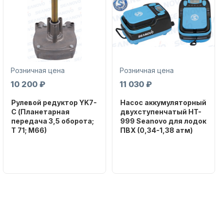
Розничная цена
Розничная цена
Аксессуары для лодок и
10 200 ₽
11 030 ₽
катеров
Рулевой редуктор YK7-
Насос аккумуляторный
C (Планетарная
двухступенчатый HT-
передача 3,5 оборота;
999 Seanovo для лодок
T 71; M66)
ПВХ (0,34-1,38 атм)
Бренд
Бренд
NAUT-FLEX
SEANOVO
Подобрать запчасти для
Вес в
Вес в
лодочных моторов
упаковке
упаковке
2.65
3.04
Артикул
Артикул
YK7-C
HT-999 Seanovo