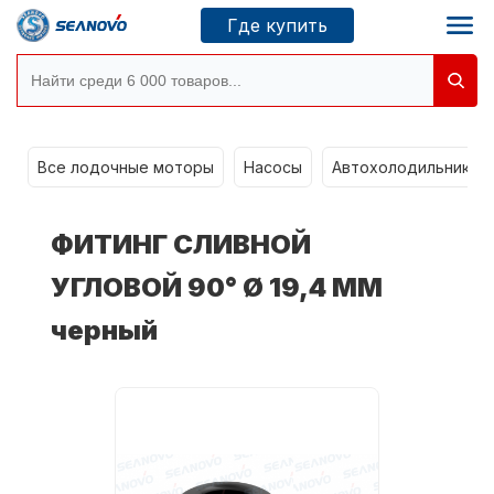
Где купить
Моторы SEANOVO
g
Все лодочные моторы
Насосы
Автохолодильники k
Новосибирск
ФИТИНГ СЛИВНОЙ
Где купить
УГЛОВОЙ 90° Ø 19,4 ММ
черный
Сервисные центры
Моторы CONDOR
О компании