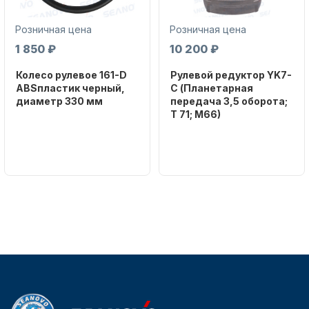
Розничная цена
Розничная цена
1 850 ₽
10 200 ₽
Колесо рулевое 161-D
Рулевой редуктор YK7-
ABSпластик черный,
C (Планетарная
диаметр 330 мм
передача 3,5 оборота;
Аксессуары для лодок и
T 71; M66)
катеров
Бренд
NAUT-FLEX
Бренд
NAUT-FLEX
Артикул
161-D
Вес в
упаковке
2.65
Артикул
YK7-C
Подобрать запчасти для
лодочных моторов
Уникальный
номер
YK7-C