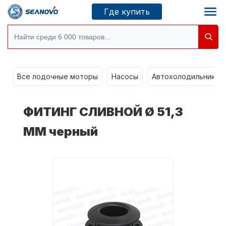
Где купить
Моторы SEANOVO
g
Все лодочные моторы
Насосы
Автохолодильники k
Новосибирск
ФИТИНГ СЛИВНОЙ Ø 51,3
Где купить
ММ черный
Сервисные центры
Моторы CONDOR
О компании