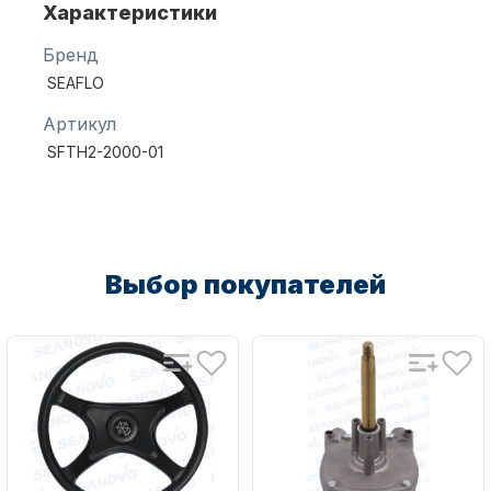
Характеристики
Бренд
Масла для лодочных моторов
SEAFLO
Артикул
SFTH2-2000-01
Автохолодильник KYODA
Выбор покупателей
Дистанционное управление