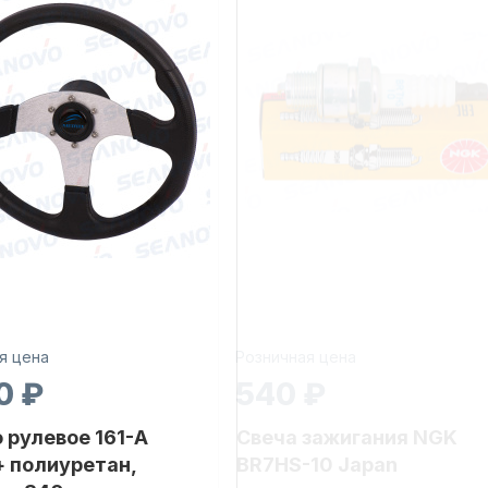
я цена
Розничная цена
0 ₽
540 ₽
 рулевое 161-A
Свеча зажигания NGK
 полиуретан,
BR7HS-10 Japan