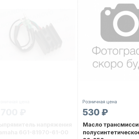
зничная цена
Розничная цена
 700 ₽
530 ₽
ыпрямитель напряжения
Масло трансмисси
amaha 6G1-81970-61-00
полусинтетическо