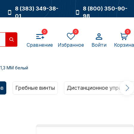
8 (383) 349-38-
8 (800) 350-90-
01
98
0
0
0
Сравнение
Избранное
Войти
Корзина
1,3 ММ белый
Насосы
ов
Гребные винты
Дистанционное управлен