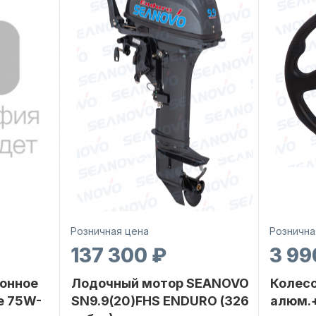
Розничная цена
Рознична
137 300 ₽
3 99
онное
Лодочный мотор SEANOVO
Колесо
е 75W-
SN9.9(20)FHS ENDURO (326
алюм.+