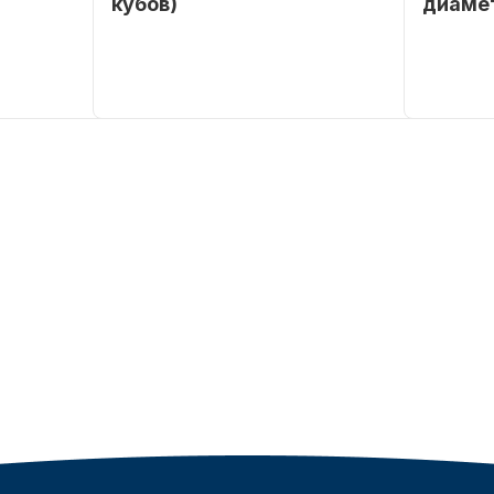
кубов)
диаме
SEANOVO
Бренд
SEANOVO
Бренд
POLUSINT
Вес в
51
Артикул
упаковке
Тип
Бензиновый
двигателя
Мощность
9,9
мотора, л.с.