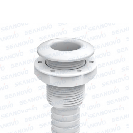
Якорно-швартовое
Запча
оборудование
Автохолодильник
Дист
KYODA
упра