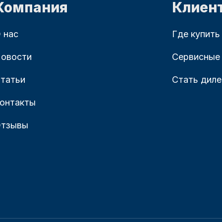
Компания
Клиен
 нас
Где купить
овости
Сервисные
татьи
Стать дил
онтакты
тзывы