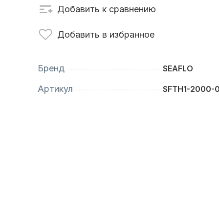
Добавить к сравнению
сти для ПЛМ
Винты
Добавить в избранное
Бренд
SEAFLO
Артикул
SFTH1-2000-0
анционное
Аксессуары для
вление
лодок и катеров