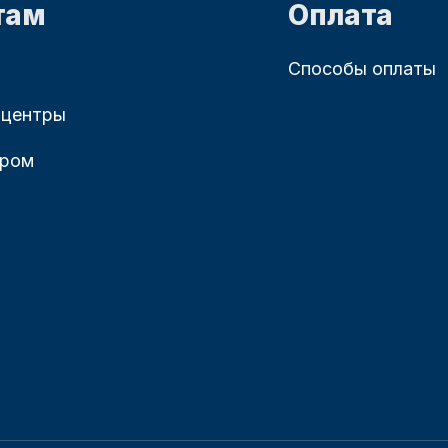
там
Оплата
Способы оплаты
 центры
ером