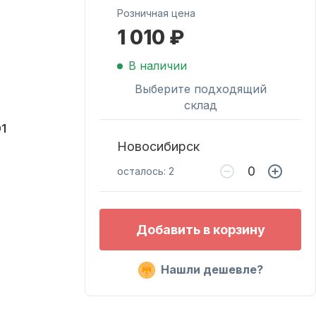
Розничная цена
1 010 ₽
Масла для лодочных
моторов
В наличии
Выберите подходящий
склад
1
Новосибирск
осталось: 2
Подобрать запчасти
Добавить в корзину
для лодочных
моторов
Нашли дешевле?