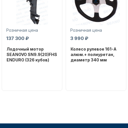
Розничная цена
Розничная цена
137 300 ₽
3 990 ₽
Аксессуары для лодок и
Лодочный мотор
Колесо рулевое 161-A
катеров
SEANOVO SN9.9(20)FHS
алюм.+ полиуретан,
ENDURO (326 кубов)
диаметр 340 мм
Бренд
Бренд
SEANOVO
NAUT-FLEX
Вес в
Артикул
упаковке
161-A
51
Подобрать запчасти для
лодочных моторов
Тип
двигателя
Бензиновый
Мощность
мотора, л.с.