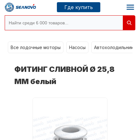
Где купить
Моторы SEANOVO
g
Все лодочные моторы
Насосы
Автохолодильники k
Новосибирск
ФИТИНГ СЛИВНОЙ Ø 25,8
Где купить
ММ белый
Сервисные центры
Моторы CONDOR
О компании