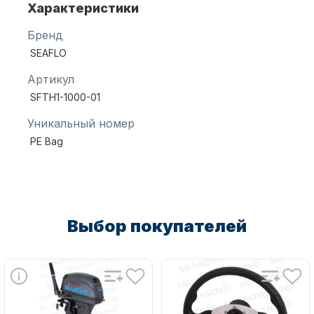
Характеристики
Бренд
Масла для лодочных моторов
SEAFLO
Артикул
SFTH1-1000-01
Уникальный номер
PE Bag
Автохолодильник KYODA
Выбор покупателей
Дистанционное управление