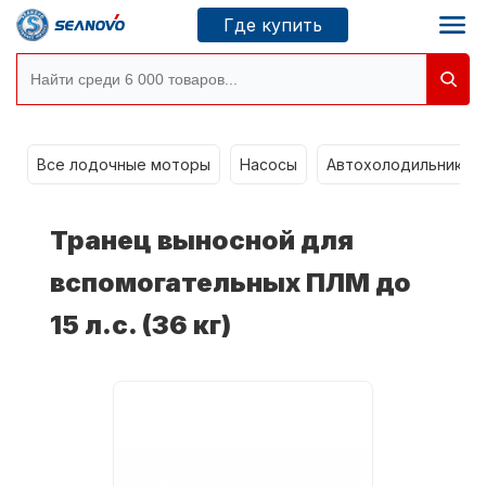
Где купить
g
Моторы SEANOVO
Все лодочные моторы
Насосы
Автохолодильники k
Новосибирск
Транец выносной для
Где купить
вспомогательных ПЛМ до
15 л.с. (36 кг)
Сервисные центры
Моторы CONDOR
О компании