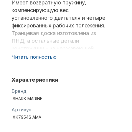
Имеет возвратную пружину,
компенсирующую вес
установленного двигателя и четыре
Масла для лодочных моторов
фиксированных рабочих положения.
Транцевая доска изготовлена из
ПНД, а остальные детали
конструкции - из нержавеющей
стали AISI 304.
Читать полностью
Выбор выносного транца
осуществляется в зависимости от
Автохолодильник KYODA
мощности подвесного мотора.
Характеристики
Бренд
SHARK MARINE
Артикул
XK7954S AMA
Дистанционное управление