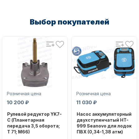
Выбор покупателей
Аксессуары для лодок и
катеров
Розничная цена
Розничная цена
10 200 ₽
11 030 ₽
Подобрать запчасти для
лодочных моторов
Рулевой редуктор YK7-
Насос аккумуляторный
C (Планетарная
двухступенчатый HT-
передача 3,5 оборота;
999 Seanovo для лодок
T 71; M66)
ПВХ (0,34-1,38 атм)