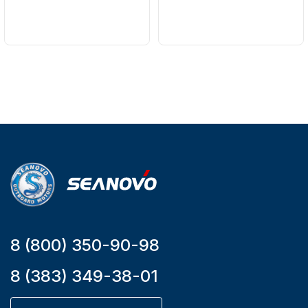
Бренд
Бренд
NAUT-FLEX
SEANOVO
Вес в
Вес в
упаковке
упаковке
2.65
3.04
Артикул
Артикул
YK7-C
HT-999 Seanovo
Уникальный
Длина
номер
дэйдвуда
YK7-C
0.285
8 (800) 350-90-98
8 (383) 349-38-01