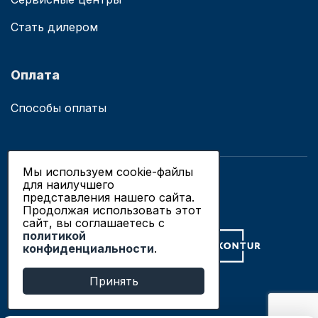
Стать дилером
Оплата
Способы оплаты
Мы используем cookie-файлы
для наилучшего
© 2019 - 2026 ООО «Сианово»
представления нашего сайта.
Политика конфиденциальности
Продолжая использовать этот
сайт, вы соглашаетесь c
политикой
Разработка сайтов в Новосибирске
конфиденциальности
.
Продвижение сайтов
Принять