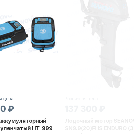
я цена
Розничная цена
30 ₽
137 300 ₽
 аккумуляторный
Лодочный мотор SEANO
тупенчатый HT-999
SN9.9(20)FHS ENDURO (3