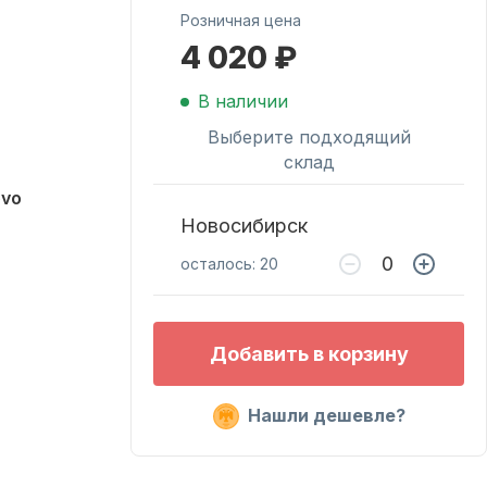
Розничная цена
4 020 ₽
Масла для лодочных
моторов
В наличии
Выберите подходящий
склад
ovo
Новосибирск
осталось: 20
Подобрать запчасти
Добавить в корзину
для лодочных
моторов
Нашли дешевле?