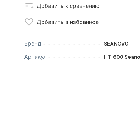
Добавить к сравнению
сти для ПЛМ
Винты
Добавить в избранное
Бренд
SEANOVO
Артикул
HT-600 Sean
анционное
Аксессуары для
вление
лодок и катеров