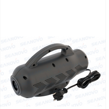
Якорно-швартовое
Запча
оборудование
Автохолодильник
Дист
KYODA
упра