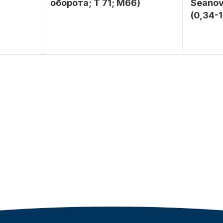
оборота; T 71; M66)
Seanov
(0,34-
SEANOVO
Бренд
NAUT-FLEX
Бренд
POLUSINT
Вес в
2.65
упаковке
Вес в
упаковке
Артикул
YK7-C
Артикул
Уникальный
YK7-C
номер
Длина
дэйдвуд