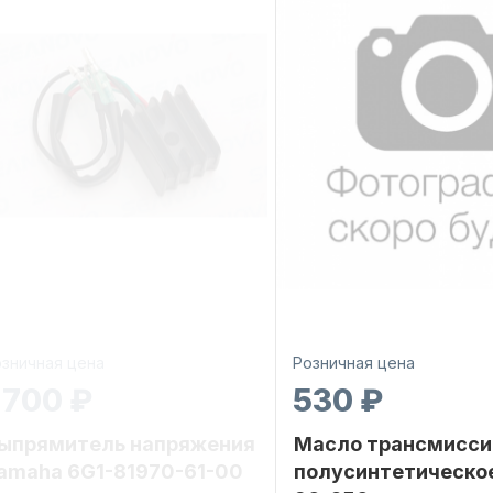
зничная цена
Розничная цена
 700 ₽
530 ₽
ыпрямитель напряжения
Масло трансмисси
amaha 6G1-81970-61-00
полусинтетическо