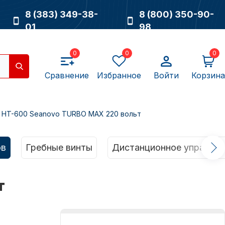
8 (383) 349-38-
8 (800) 350-90-
01
98
0
0
0
Сравнение
Избранное
Войти
Корзина
 HT-600 Seanovo TURBO MAX 220 вольт
Насосы
ов
Гребные винты
Дистанционное управлен
т