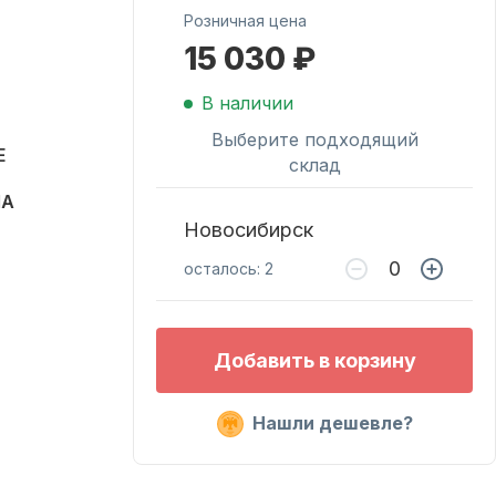
Розничная цена
15 030 ₽
Масла для лодочных
моторов
В наличии
Выберите подходящий
E
склад
MA
Новосибирск
осталось: 2
Подобрать запчасти
Добавить в корзину
для лодочных
моторов
Нашли дешевле?