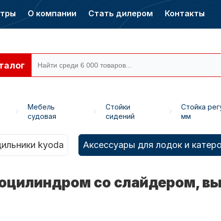
нтры
О компании
Стать дилером
Контакты
талог
Мебель
Стойки
Стойка рег
судовая
сидений
мм
ры CONDOR
Электромоторы
CONDOR
ильники kyoda
Аксессуары для лодок и катер
моцилиндром со слайдером, в