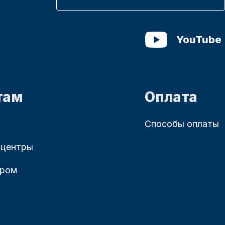
YouTube
там
Оплата
Способы оплаты
 центры
ером