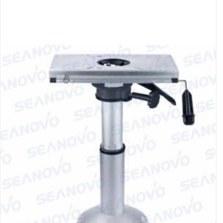
Якорно-швартовое
Запча
оборудование
Автохолодильник
Дист
KYODA
упра