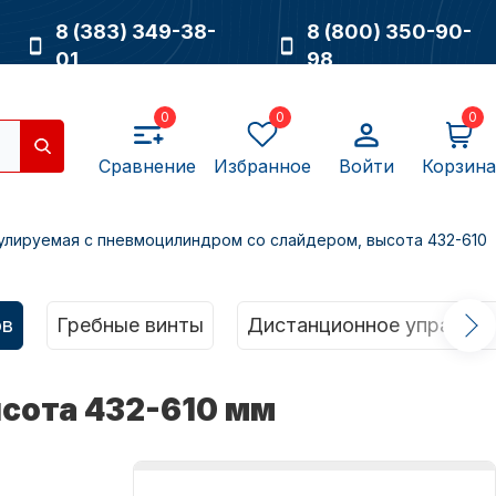
8 (383) 349-38-
8 (800) 350-90-
01
98
0
0
0
Сравнение
Избранное
Войти
Корзина
улируемая с пневмоцилиндром со слайдером, высота 432-610
Насосы
ов
Гребные винты
Дистанционное управлен
ысота 432-610 мм