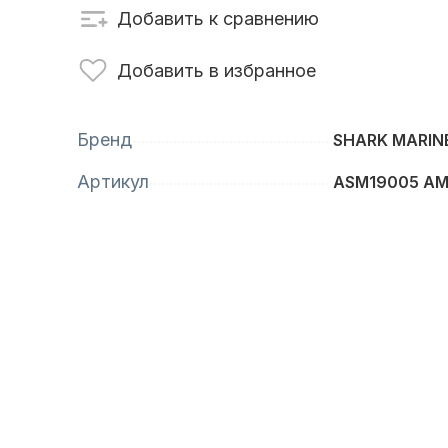
Добавить к сравнению
сти для ПЛМ
Винты
Добавить в избранное
Бренд
SHARK MARIN
Артикул
ASM19005 A
анционное
Аксессуары для
вление
лодок и катеров