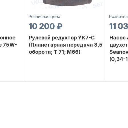
Розничная цена
Рознична
10 200 ₽
11 0
онное
Рулевой редуктор YK7-C
Насос
е 75W-
(Планетарная передача 3,5
двухс
оборота; T 71; M66)
Seanov
(0,34-
SEANOVO
Бренд
NAUT-FLEX
Бренд
POLUSINT
Вес в
2.65
упаковке
Вес в
упаковке
Артикул
YK7-C
Артикул
Уникальный
YK7-C
номер
Длина
дэйдвуд