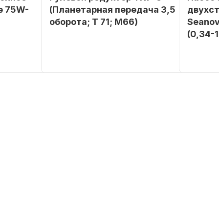
е 75W-
(Планетарная передача 3,5
двухс
оборота; T 71; M66)
Seanov
(0,34-
SEANOVO
Бренд
NAUT-FLEX
Бренд
POLUSINT
Вес в
2.65
упаковке
Вес в
упаковке
Артикул
YK7-C
Артикул
Уникальный
YK7-C
номер
Длина
дэйдвуд