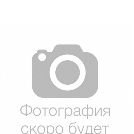
Якорно-швартовое
Запча
оборудование
Автохолодильник
Дист
KYODA
упра