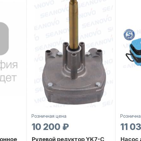
Розничная цена
Рознична
10 200 ₽
11 0
онное
Рулевой редуктор YK7-C
Насос