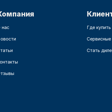
Компания
Клиен
 нас
Где купить
овости
Сервисные
татьи
Стать дил
онтакты
тзывы