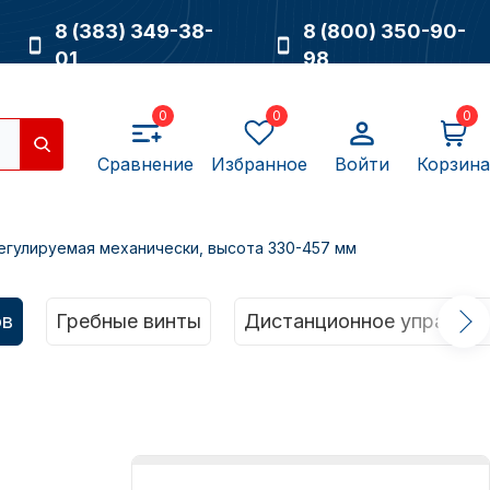
8 (383) 349-38-
8 (800) 350-90-
01
98
0
0
0
Сравнение
Избранное
Войти
Корзина
егулируемая механически, высота 330-457 мм
Насосы
ов
Гребные винты
Дистанционное управлен