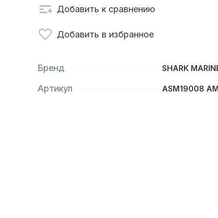
Добавить к сравнению
сти для ПЛМ
Винты
Добавить в избранное
Бренд
SHARK MARIN
Артикул
ASM19008 A
анционное
Аксессуары для
вление
лодок и катеров