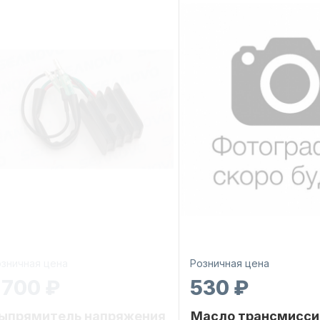
зничная цена
Розничная цена
 700 ₽
530 ₽
ыпрямитель напряжения
Масло трансмисси