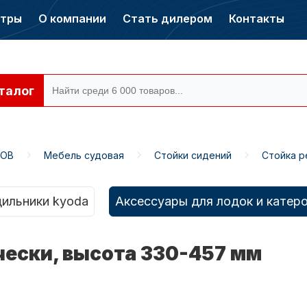
нтры
О компании
Стать дилером
Контакты
талог
РОВ
Мебель судовая
Стойки сидений
Стойка р
ры CONDOR
Электромоторы
CONDOR
ильники kyoda
Аксессуары для лодок и катер
чески, высота 330-457 мм