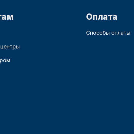
там
Оплата
Способы оплаты
 центры
ером