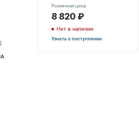
Розничная цена
8 820 ₽
Масла для лодочных
моторов
Нет в наличии
Узнать о поступлении
E
MA
Подобрать запчасти
для лодочных
моторов