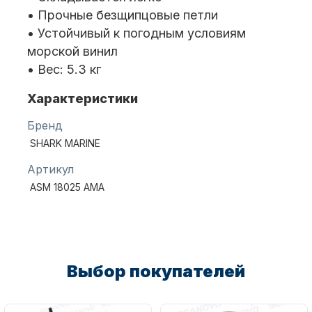
• Прочные безщипцовые петли
• Устойчивый к погодным условиям
Масла для лодочных моторов
морской винил
• Вес: 5.3 кг
Характеристики
Бренд
SHARK MARINE
Артикул
Автохолодильник KYODA
ASM 18025 AMA
Выбор покупателей
Дистанционное управление