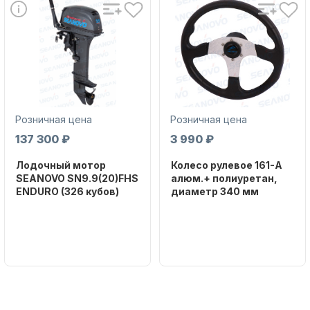
Аксессуары для лодок и
Розничная цена
Розничная цена
катеров
137 300 ₽
3 990 ₽
Лодочный мотор
Колесо рулевое 161-A
SEANOVO SN9.9(20)FHS
алюм.+ полиуретан,
ENDURO (326 кубов)
диаметр 340 мм
Бренд
Бренд
SEANOVO
NAUT-FLEX
Подобрать запчасти для
лодочных моторов
Вес в
Артикул
упаковке
161-A
51
Тип
двигателя