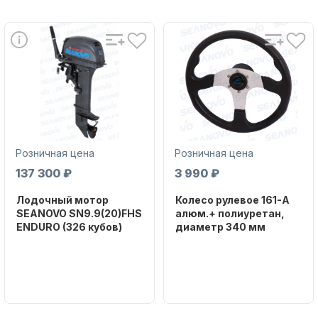
Масла для лодочных моторов
Розничная цена
Розничная цена
137 300 ₽
3 990 ₽
Автохолодильник KYODA
Лодочный мотор
Колесо рулевое 161-A
SEANOVO SN9.9(20)FHS
алюм.+ полиуретан,
ENDURO (326 кубов)
диаметр 340 мм
Бренд
Бренд
SEANOVO
NAUT-FLEX
Вес в
Артикул
упаковке
161-A
Дистанционное управление
51