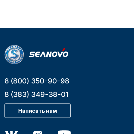
Тип
двигателя
Бензиновый
Мощность
мотора, л.с.
9,9
Аксессуары для лодок и
катеров
8 (800) 350-90-98
8 (383) 349-38-01
Подобрать запчасти для
лодочных моторов
Написать нам