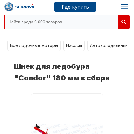
Где купить
g
Моторы SEANOVO
Все лодочные моторы
Насосы
Автохолодильники k
Новосибирск
Шнек для ледобура
Где купить
"Condor" 180 мм в сборе
Сервисные центры
Моторы CONDOR
О компании