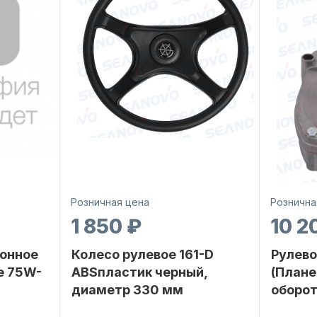
Розничная цена
Рознична
1 850 ₽
10 2
онное
Колесо рулевое 161-D
Рулево
е 75W-
ABSпластик черный,
(Плане
диаметр 330 мм
оборот
SEANOVO
Бренд
NAUT-FLEX
Бренд