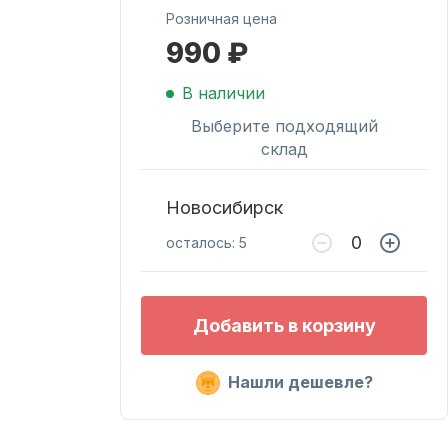
Розничная цена
990 ₽
Масла для лодочных
моторов
В наличии
Выберите подходящий
склад
Новосибирск
осталось: 5
Подобрать запчасти
Добавить в корзину
для лодочных
моторов
Нашли дешевле?