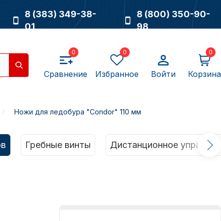
8 (383) 349-38-
8 (800) 350-90-
01
98
0
0
0
Сравнение
Избранное
Войти
Корзина
Ножи для ледобура "Condor" 110 мм
Насосы
ов
Гребные винты
Дистанционное управлен