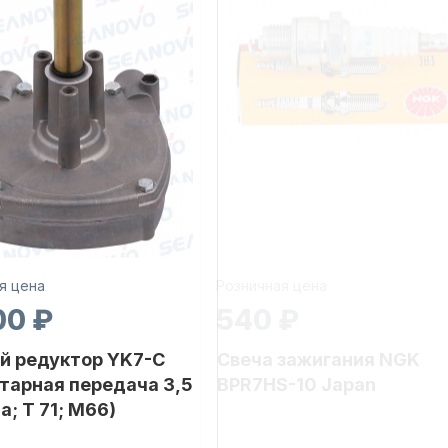
я цена
Розничная цена
00 ₽
540 ₽
й редуктор YK7-C
Свеча зажигания NGK
тарная передача 3,5
BPR7HS-10 Japan
а; T 71; M66)
Бренд
NAUT-FLEX