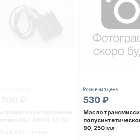
зничная цена
Розничная цена
 700 ₽
530 ₽
ыпрямитель напряжения
Масло трансмисси
amaha 6G1-81970-61-00
полусинтетическо
90, 250 мл
ренд
Узнать о поступлении
YAMARINE
Бренд