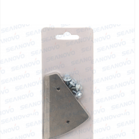
Якорно-швартовое
Запча
оборудование
Автохолодильник
Дист
KYODA
упра