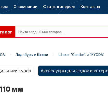
нтры
О компании
Стать дилером
Контакты
талог
РОВ
Ледобуры и Шнеки
Шнеки "Condor" и "KYODA"
ры CONDOR
Электромоторы
CONDOR
ильники kyoda
Аксессуары для лодок и катер
110 мм