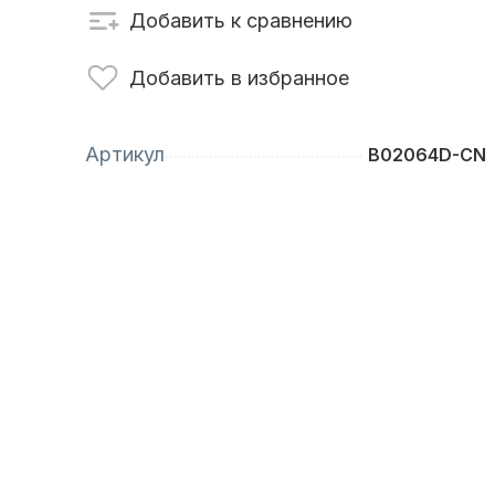
Добавить к сравнению
сти для ПЛМ
Винты
Добавить в избранное
Артикул
B02064D-CN
анционное
Аксессуары для
вление
лодок и катеров