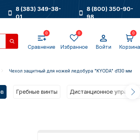
8 (383) 349-38-
8 (800) 350-90-
01
98
0
0
0
Сравнение
Избранное
Войти
Корзина
Чехол защитный для ножей ледобура "KYODA" d130 мм
Насосы
ов
Гребные винты
Дистанционное управлен