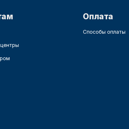
там
Оплата
Способы оплаты
 центры
ером