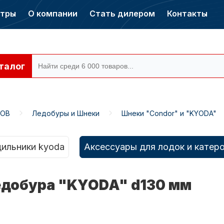
нтры
О компании
Стать дилером
Контакты
талог
РОВ
Ледобуры и Шнеки
Шнеки "Condor" и "KYODA"
ры CONDOR
Электромоторы
CONDOR
ильники kyoda
Аксессуары для лодок и катер
едобура "KYODA" d130 мм