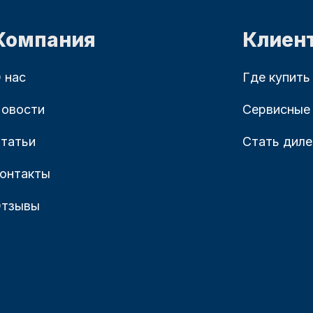
Компания
Клиен
 нас
Где купить
овости
Сервисные
татьи
Стать дил
онтакты
тзывы