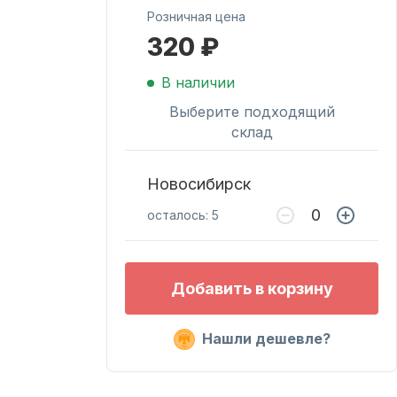
Розничная цена
320 ₽
Масла для лодочных
моторов
В наличии
Выберите подходящий
склад
Новосибирск
осталось: 5
Подобрать запчасти
Добавить в корзину
для лодочных
моторов
Нашли дешевле?