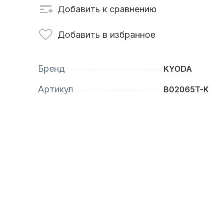
Добавить к сравнению
сти для ПЛМ
Винты
Добавить в избранное
Бренд
KYODA
Артикул
B02065T-K
анционное
Аксессуары для
вление
лодок и катеров