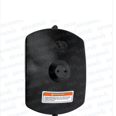
Якорно-швартовое
Запча
оборудование
Автохолодильник
Дист
KYODA
упра