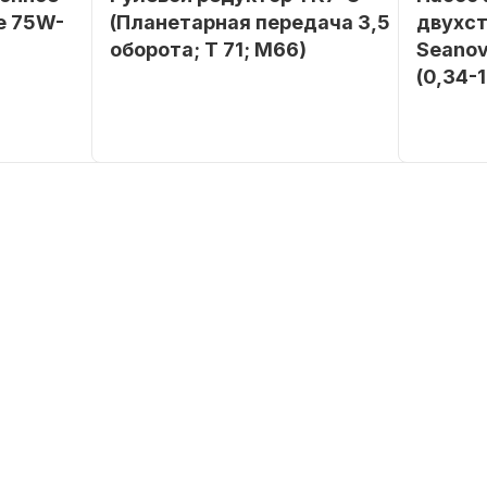
е 75W-
(Планетарная передача 3,5
двухс
оборота; T 71; M66)
Seanov
(0,34-
SEANOVO
Бренд
NAUT-FLEX
Бренд
POLUSINT
Вес в
2.65
упаковке
Вес в
упаковке
Артикул
YK7-C
Артикул
Уникальный
YK7-C
номер
Длина
дэйдвуд