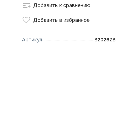
Добавить к сравнению
сти для ПЛМ
Винты
Добавить в избранное
Артикул
B2026ZB
анционное
Аксессуары для
вление
лодок и катеров