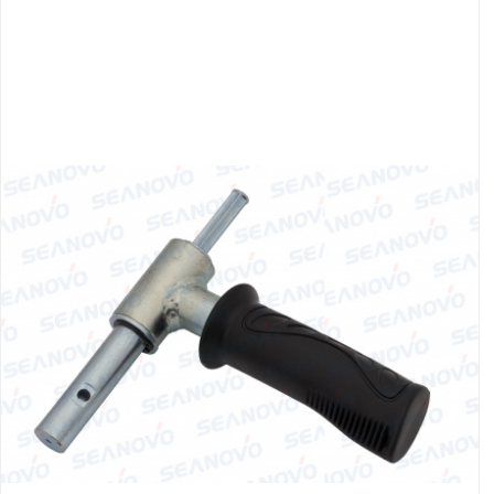
Якорно-швартовое
Запча
оборудование
Автохолодильник
Дист
KYODA
упра