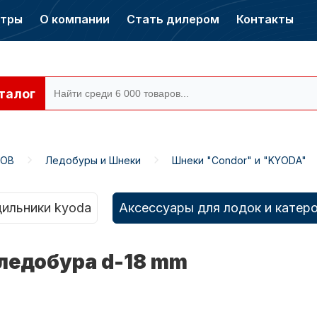
нтры
О компании
Стать дилером
Контакты
талог
РОВ
Ледобуры и Шнеки
Шнеки "Condor" и "KYODA"
ры CONDOR
Электромоторы
CONDOR
ильники kyoda
Аксессуары для лодок и катер
ледобура d-18 mm