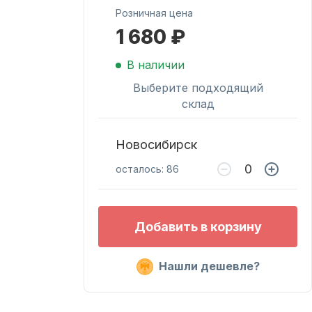
Розничная цена
1 680 ₽
Масла для лодочных
моторов
В наличии
Выберите подходящий
склад
Новосибирск
осталось: 86
Подобрать запчасти
Добавить в корзину
для лодочных
моторов
Нашли дешевле?