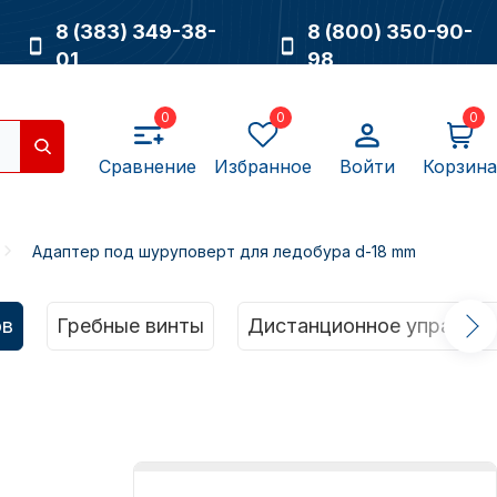
8 (383) 349-38-
8 (800) 350-90-
01
98
0
0
0
Сравнение
Избранное
Войти
Корзина
Адаптер под шуруповерт для ледобура d-18 mm
Насосы
ов
Гребные винты
Дистанционное управлен