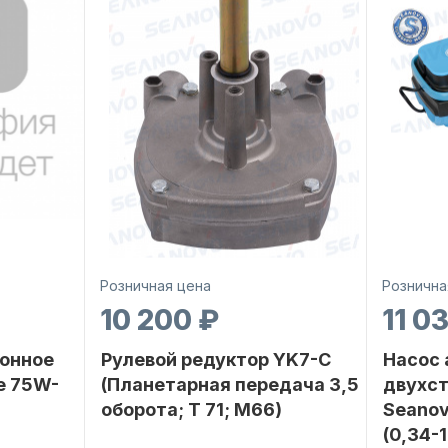
Розничная цена
Рознична
10 200 ₽
11 0
онное
Рулевой редуктор YK7-C
Насос
е 75W-
(Планетарная передача 3,5
двухс
оборота; T 71; M66)
Seanov
(0,34-
SEANOVO
Бренд
NAUT-FLEX