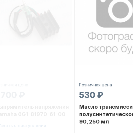
зничная цена
Розничная цена
 700 ₽
530 ₽
ыпрямитель напряжения
Масло трансмисси
amaha 6G1-81970-61-00
полусинтетическо
90, 250 мл
ренд
Узнать о поступлении
YAMARINE
Бренд