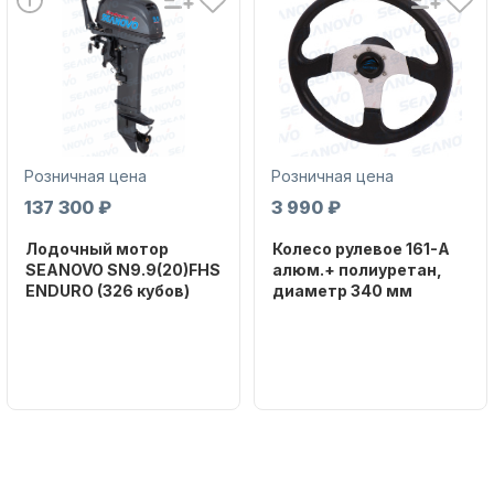
Розничная цена
Розничная цена
Аксессуары для лодок и
катеров
137 300 ₽
3 990 ₽
Лодочный мотор
Колесо рулевое 161-A
SEANOVO SN9.9(20)FHS
алюм.+ полиуретан,
ENDURO (326 кубов)
диаметр 340 мм
Бренд
Бренд
SEANOVO
NAUT-FLEX
Подобрать запчасти для
Вес в
Артикул
лодочных моторов
упаковке
161-A
51
Тип
двигателя