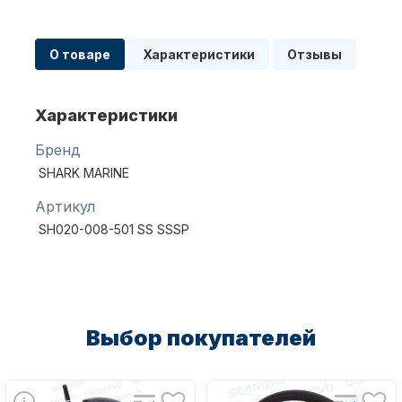
О товаре
Характеристики
Отзывы
Масла для лодочных моторов
Характеристики
Бренд
SHARK MARINE
Артикул
Автохолодильник KYODA
SH020-008-501 SS SSSP
Выбор покупателей
Дистанционное управление