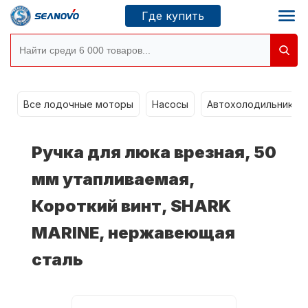
Где купить
Моторы SEANOVO
g
Все лодочные моторы
Насосы
Автохолодильники k
Новосибирск
Ручка для люка врезная, 50
Где купить
мм утапливаемая,
Короткий винт, SHARK
Сервисные центры
Моторы CONDOR
MARINE, нержавеющая
сталь
О компании