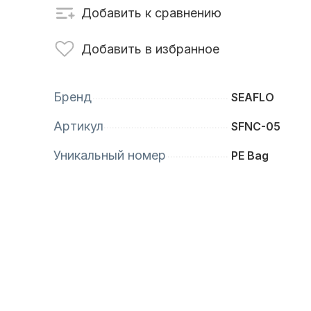
Добавить к сравнению
сти для ПЛМ
Винты
Добавить в избранное
Бренд
SEAFLO
Артикул
SFNC-05
Уникальный номер
PE Bag
анционное
Аксессуары для
вление
лодок и катеров