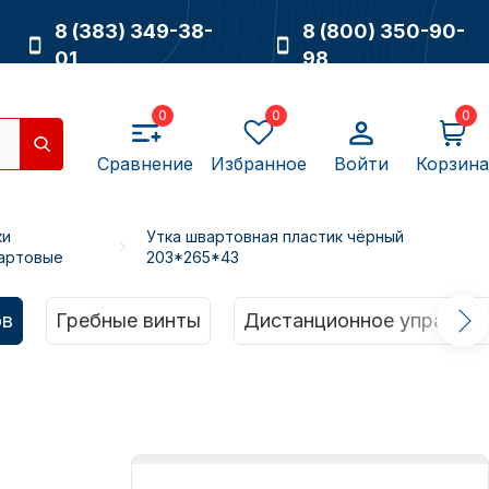
8 (383) 349-38-
8 (800) 350-90-
01
98
0
0
0
Сравнение
Избранное
Войти
Корзина
ки
Утка швартовная пластик чёрный
артовые
203*265*43
Насосы
ов
Гребные винты
Дистанционное управлен