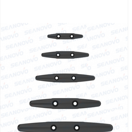
Якорно-швартовое
Запча
оборудование
Автохолодильник
Дист
KYODA
упра