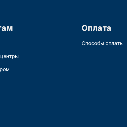
там
Оплата
Способы оплаты
 центры
ером