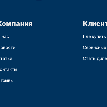
Компания
Клиен
 нас
Где купить
овости
Сервисные
татьи
Стать дил
онтакты
тзывы