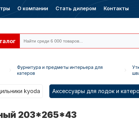
нтры
О компании
Стать дилером
Контакты
талог
Фурнитура и предметы интерьера для
Ут
катеров
шв
ры CONDOR
Электромоторы
CONDOR
ильники kyoda
Аксессуары для лодок и катер
рный 203*265*43