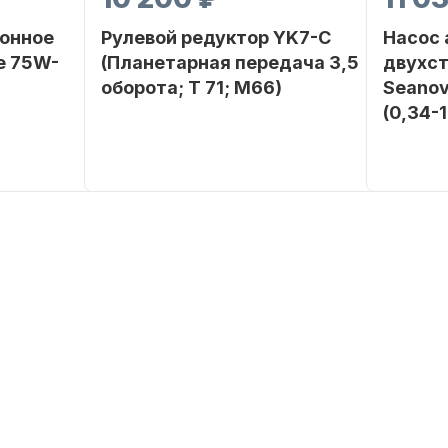
онное
Рулевой редуктор YK7-C
Насос
е 75W-
(Планетарная передача 3,5
двухс
оборота; T 71; M66)
Seanov
(0,34-
SEANOVO
Бренд
NAUT-FLEX
Бренд
POLUSINT
Вес в
2.65
упаковке
Вес в
упаковке
Артикул
YK7-C
Артикул
Уникальный
YK7-C
номер
Длина
дэйдвуд