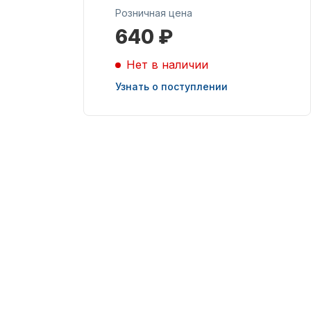
Розничная цена
640 ₽
Масла для лодочных
моторов
Нет в наличии
Узнать о поступлении
Подобрать запчасти
для лодочных
моторов