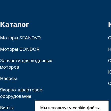
Каталог
Моторы SEANOVO
О
Моторы CONDOR
Н
Запчасти для лодочных
С
моторов
К
Насосы
О
Якорно-швартовое
оборудование
Винты
Мы используем cookie-файлы