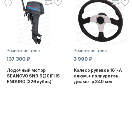
Аксессуары для лодок и
Розничная цена
Розничная цена
катеров
137 300 ₽
3 990 ₽
Лодочный мотор
Колесо рулевое 161-A
SEANOVO SN9.9(20)FHS
алюм.+ полиуретан,
ENDURO (326 кубов)
диаметр 340 мм
Бренд
Бренд
SEANOVO
NAUT-FLEX
Подобрать запчасти для
Вес в
Артикул
лодочных моторов
упаковке
161-A
51
Тип
двигателя