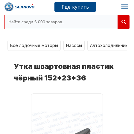
Где купить
Моторы SEANOVO
g
Все лодочные моторы
Насосы
Автохолодильники k
Новосибирск
Утка швартовная пластик
Где купить
чёрный 152*23*36
Сервисные центры
Моторы CONDOR
О компании