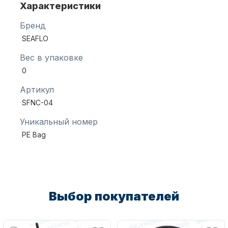
Характеристики
Бренд
Масла для лодочных моторов
SEAFLO
Вес в упаковке
0
Артикул
SFNC-04
Уникальный номер
Автохолодильник KYODA
PE Bag
Выбор покупателей
Дистанционное управление