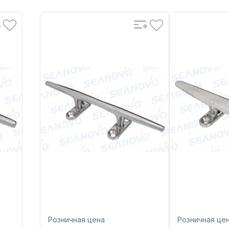
AFLO
Бренд
SEAFLO
Бренд
-04
Артикул
SFNC-05
Артикул
SH007-001-0
 Bag
Уникальный
PE Bag
номер
Уникальный
номер
Розничная цена
Розничная це