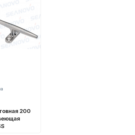
на
товная 200
веющая
SS