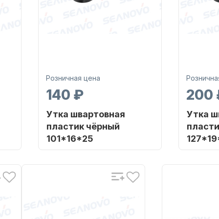
Розничная цена
Рознична
140 ₽
200 
Утка швартовная
Утка ш
пластик чёрный
пласти
101*16*25
127*19
AFLO
Бренд
SEAFLO
Бренд
C-01
Артикул
SFNC-02
Артикул
 Bag
Уникальный
PE Bag
Уникальн
номер
номер