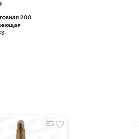
₽
товная 200
веющая
SS
SHARK MARINE
8A SSSP