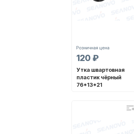
Розничная цена
120 ₽
Утка швартовная
пластик чёрный
76*13*21
Бренд
SE
Артикул
SFN
Уникальный
PE
номер