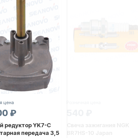
я цена
Розничная цена
00 ₽
540 ₽
й редуктор YK7-C
Свеча зажигания NGK
тарная передача 3,5
BR7HS-10 Japan