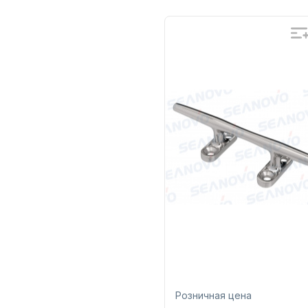
Бренд
SE
Артикул
SFNC
Уникальный
PE
номер
Розничная цена