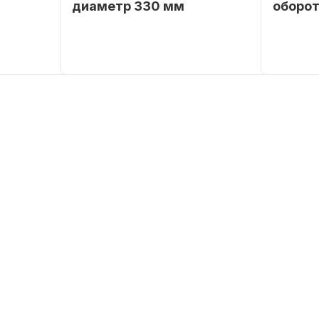
диаметр 330 мм
оборот
SEANOVO
Бренд
NAUT-FLEX
Бренд
POLUSINT
Артикул
161-D
Вес в
упаковке
Артикул
Уникальн
номер