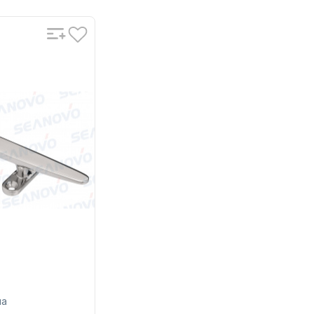
SHARK MARINE
8A SSSP
PE Bag
на