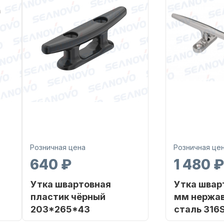
Розничная цена
Розничная це
640 ₽
1 480 ₽
Утка швартовная
Утка швар
пластик чёрный
мм нержа
203*265*43
сталь 316