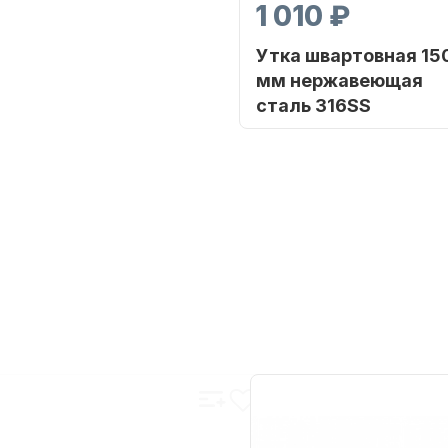
1 010 ₽
Утка швартовная 15
мм нержавеющая
сталь 316SS
Бренд
SHARK MA
Артикул
SH007-001-06A SSSP
Уникальный
PE
номер