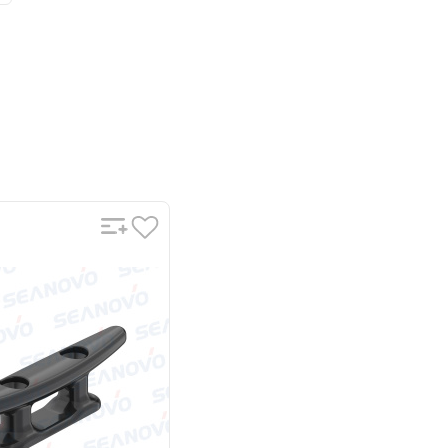
Масла для лодочных
моторов
Подобрать запчасти
для лодочных
моторов