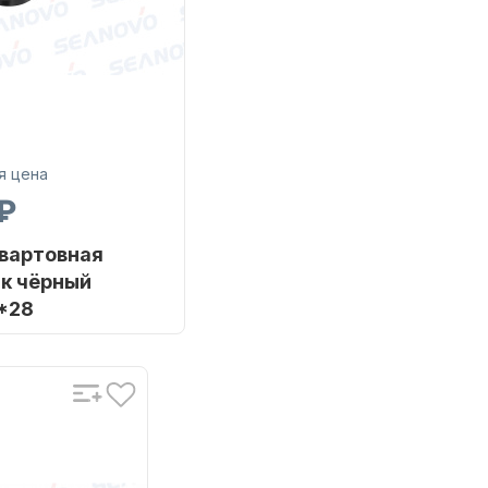
я цена
₽
вартовная
к чёрный
*28
SEAFLO
SFNC-03
ый
PE Bag