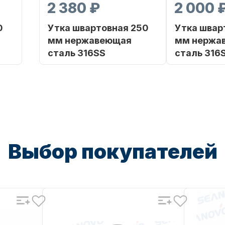
2 380 ₽
2 000 
0
Утка швартовная 250
Утка швар
мм нержавеющая
мм нержа
сталь 316SS
сталь 316
RINE
Бренд
SHARK MARINE
Бренд
Артикул
Артикул
SH007-001-10A SSSP
SH007-002-0
 Bag
Уникальный
PE Bag
номер
Выбор покупателей