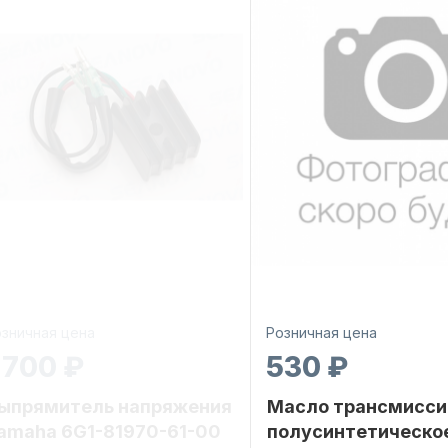
зничная цена
Розничная цена
 700 ₽
530 ₽
ыпрямитель напряжения
Масло трансмисси
amaha 6G1-81970-61-00
полусинтетическо