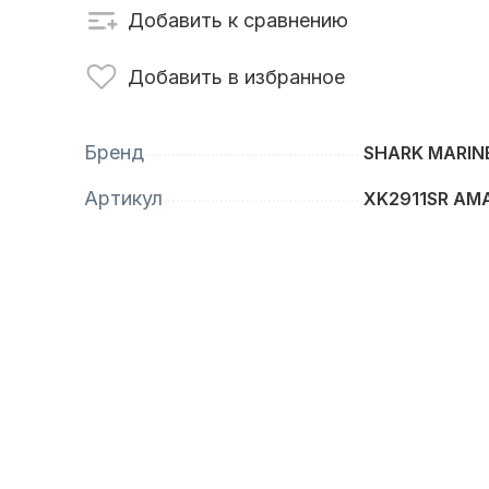
Добавить к сравнению
сти для ПЛМ
Винты
Добавить в избранное
Бренд
SHARK MARIN
Артикул
XK2911SR AM
анционное
Аксессуары для
вление
лодок и катеров