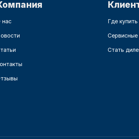
Компания
Клиен
 нас
Где купить
овости
Сервисные
татьи
Стать дил
онтакты
тзывы