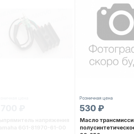
зничная цена
Розничная цена
 700 ₽
530 ₽
ыпрямитель напряжения
Масло трансмисси
amaha 6G1-81970-61-00
полусинтетическо