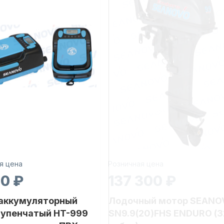
я цена
Розничная цена
30 ₽
137 300 ₽
 аккумуляторный
Лодочный мотор SEANO
тупенчатый HT-999
SN9.9(20)FHS ENDURO (3