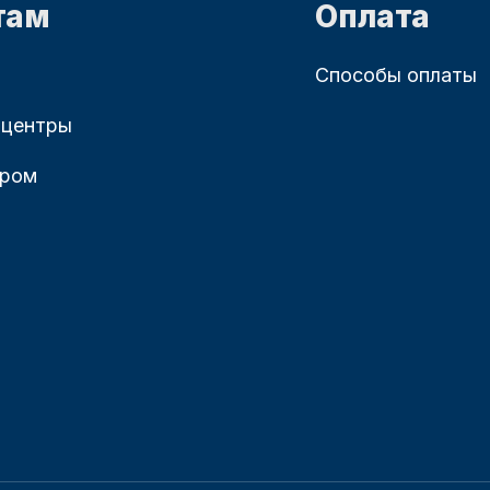
там
Оплата
Способы оплаты
 центры
ером