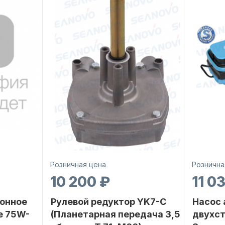
Розничная цена
Рознична
10 200 ₽
11 0
онное
Рулевой редуктор YK7-C
Насос
е 75W-
(Планетарная передача 3,5
двухс