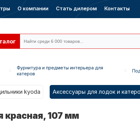
нтры
О компании
Стать дилером
Контакты
талог
Фурнитура и предметы интерьера для
Под
катеров
ры CONDOR
Электромоторы
CONDOR
ильники kyoda
Аксессуары для лодок и катер
 красная, 107 мм