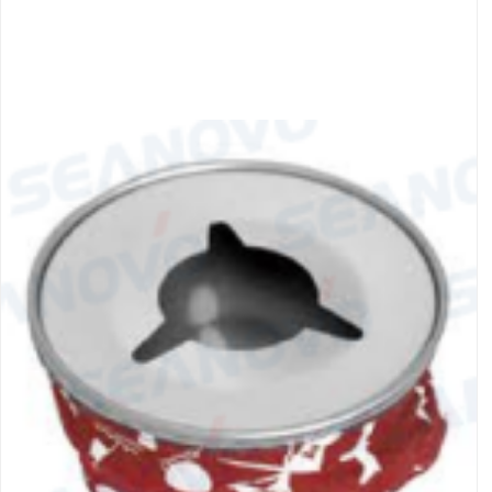
Якорно-швартовое
Запча
оборудование
Автохолодильник
Дист
KYODA
упра