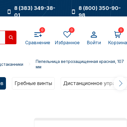
8 (383) 349-38-
8 (800) 350-90-
01
98
0
0
0
Сравнение
Избранное
Войти
Корзина
Пепельница ветрозащищенная красная, 107
стаканники
мм
Насосы
ов
Гребные винты
Дистанционное управлен