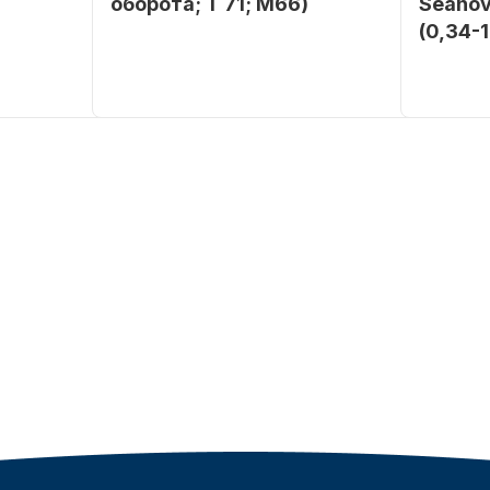
оборота; T 71; M66)
Seanov
(0,34-
SEANOVO
Бренд
NAUT-FLEX
Бренд
POLUSINT
Вес в
2.65
упаковке
Вес в
упаковке
Артикул
YK7-C
Артикул
Уникальный
YK7-C
номер
Длина
дэйдвуд