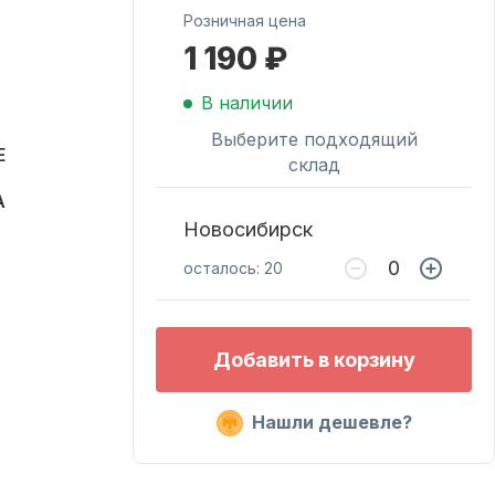
Розничная цена
1 190 ₽
Масла для лодочных
моторов
В наличии
Выберите подходящий
E
склад
A
Новосибирск
осталось: 20
Подобрать запчасти
Добавить в корзину
для лодочных
моторов
Нашли дешевле?