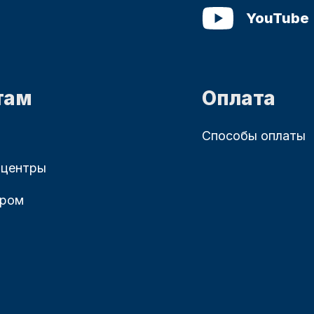
YouTube
там
Оплата
Способы оплаты
 центры
ером