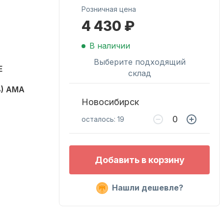
Розничная цена
4 430 ₽
Масла для лодочных
моторов
В наличии
Выберите подходящий
E
склад
8) AMA
Новосибирск
осталось: 19
Подобрать запчасти
Добавить в корзину
для лодочных
моторов
Нашли дешевле?