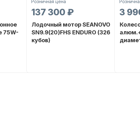
Розничная цена
Рознична
137 300 ₽
3 99
онное
Лодочный мотор SEANOVO
Колесо
е 75W-
SN9.9(20)FHS ENDURO (326
алюм.+
кубов)
диаме
SEANOVO
Бренд
SEANOVO
Бренд
POLUSINT
Вес в
51
Артикул
упаковке
Тип
Бензиновый
двигателя
Мощность
9,9
мотора, л.с.