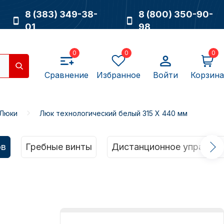
8 (383) 349-38-
8 (800) 350-90-
01
98
0
0
0
Сравнение
Избранное
Войти
Корзина
Люки
Люк технологический белый 315 Х 440 мм
Насосы
ов
Гребные винты
Дистанционное управлен