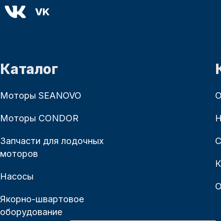
VK
Каталог
Моторы SEANOVO
О
Моторы CONDOR
Н
Запчасти для лодочных
С
моторов
К
Насосы
О
Якорно-швартовое
оборудование