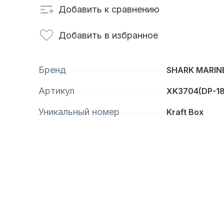
Добавить к сравнению
сти для ПЛМ
Винты
Добавить в избранное
Бренд
SHARK MARIN
Артикул
XK3704(DP-1
Уникальный номер
Kraft Box
анционное
Аксессуары для
вление
лодок и катеров