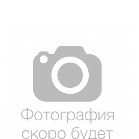
Якорно-швартовое
Запча
оборудование
Автохолодильник
Дист
KYODA
упра