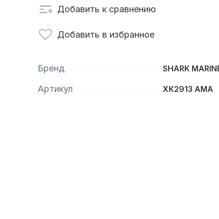
Добавить к сравнению
сти для ПЛМ
Винты
Добавить в избранное
Бренд
SHARK MARIN
Артикул
XK2913 AMA
анционное
Аксессуары для
вление
лодок и катеров