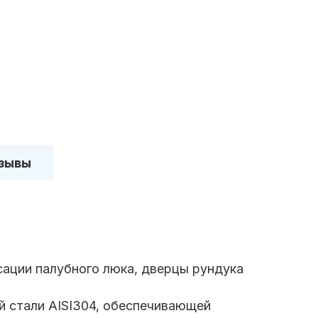
зывы
сации палубного люка, дверцы рундука
 стали AISI304, обеспечивающей