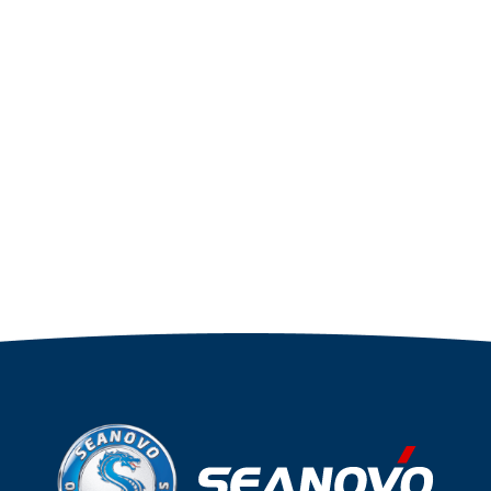
упаковке
Артикул
YK7-C
Артикул
Уникальный
YK7-C
номер
Длина
дэйдвуд