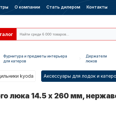
нтры
О компании
Стать дилером
Контакты
талог
Фурнитура и предметы интерьера
Держатели
для катеров
люков
ры CONDOR
Электромоторы
CONDOR
ильники kyoda
Аксессуары для лодок и катер
о люка 14.5 x 260 мм, нержа