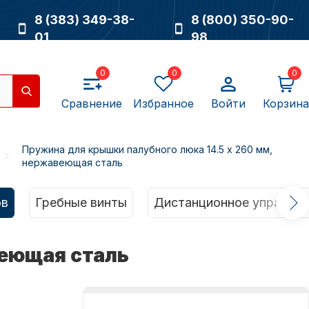
8 (383) 349-38-
8 (800) 350-90-
01
98
0
0
0
Сравнение
Избранное
Войти
Корзина
Пружина для крышки палубного люка 14.5 x 260 мм,
нержавеющая сталь
Насосы
ов
Гребные винты
Дистанционное управлен
веющая сталь