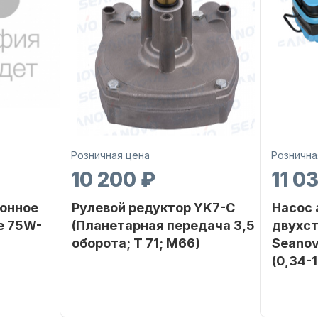
Розничная цена
Рознична
10 200 ₽
11 0
онное
Рулевой редуктор YK7-C
Насос
е 75W-
(Планетарная передача 3,5
двухс
оборота; T 71; M66)
Seanov
(0,34-
SEANOVO
Бренд
NAUT-FLEX
Бренд
POLUSINT
Вес в
2.65
упаковке
Вес в