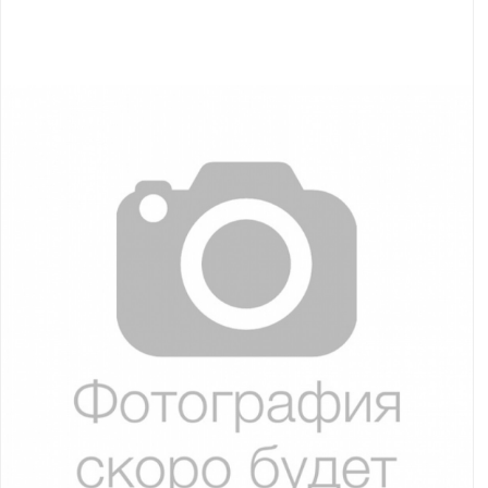
Якорно-швартовое
Запча
оборудование
Автохолодильник
Дист
KYODA
упра