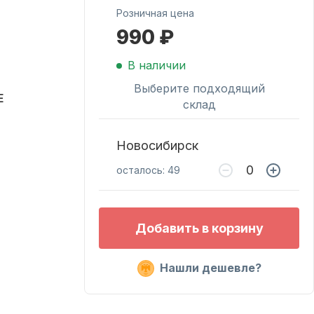
Розничная цена
990 ₽
Масла для лодочных
моторов
В наличии
Выберите подходящий
E
склад
Новосибирск
осталось: 49
Подобрать запчасти
Добавить в корзину
для лодочных
моторов
Нашли дешевле?