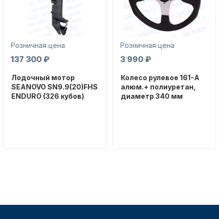
Розничная цена
Розничная цена
137 300 ₽
3 990 ₽
Лодочный мотор
Колесо рулевое 161-A
Аксессуары для лодок и
SEANOVO SN9.9(20)FHS
алюм.+ полиуретан,
катеров
ENDURO (326 кубов)
диаметр 340 мм
Бренд
Бренд
SEANOVO
NAUT-FLEX
Вес в
Артикул
упаковке
161-A
51
Подобрать запчасти для
Тип
лодочных моторов
двигателя
Бензиновый
Мощность
мотора, л.с.