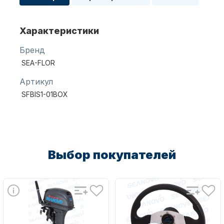
Характеристики
Масла для лодочных моторов
Бренд
SEA-FLOR
Артикул
SFBIS1-01BOX
Автохолодильник KYODA
Выбор покупателей
Дистанционное управление