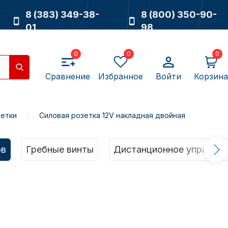
8 (383) 349-38-
8 (800) 350-90-
01
98
0
0
0
Сравнение
Избранное
Войти
Корзина
зетки
Силовая розетка 12V накладная двойная
Насосы
ов
Гребные винты
Дистанционное управлен