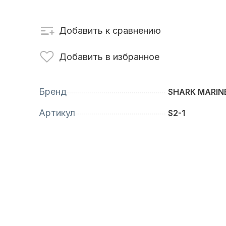
сти для ПЛМ
Винты
Добавить к сравнению
Добавить в избранное
Бренд
SHARK MARIN
Артикул
S2-1
анционное
Аксессуары для
вление
лодок и катеров