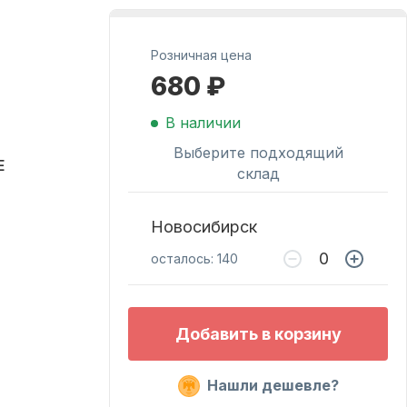
Масла для лодочных
Розничная цена
моторов
680 ₽
В наличии
Выберите подходящий
E
склад
Новосибирск
осталось: 140
Подобрать запчасти
для лодочных
моторов
Добавить в корзину
Нашли дешевле?