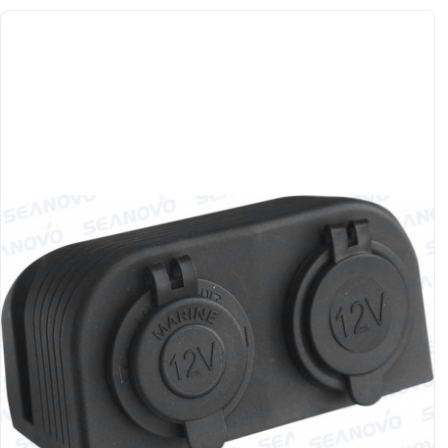
Якорно-швартовое
Запча
оборудование
Автохолодильник
Дист
KYODA
упра