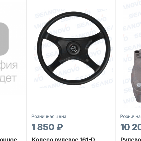
Розничная цена
Рознична
1 850 ₽
10 2
онное
Колесо рулевое 161-D
Рулево