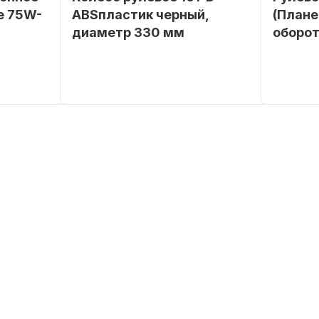
е 75W-
ABSпластик черный,
(Плане
диаметр 330 мм
оборот
SEANOVO
Бренд
NAUT-FLEX
Бренд
POLUSINT
Артикул
161-D
Вес в
упаковке
Артикул
Уникальн
номер