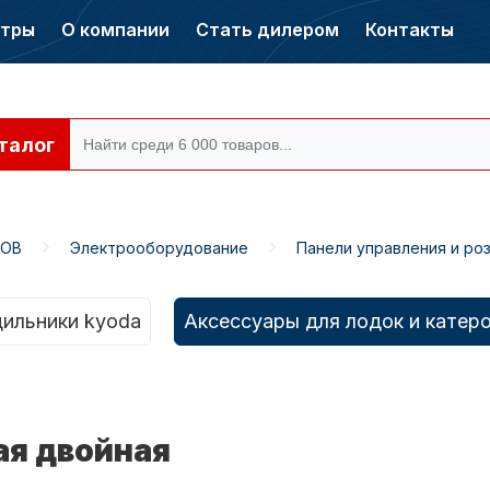
нтры
О компании
Стать дилером
Контакты
талог
РОВ
Электрооборудование
Панели управления и ро
ры CONDOR
Электромоторы
CONDOR
ильники kyoda
Аксессуары для лодок и катер
ая двойная