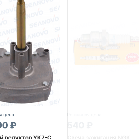
я цена
Розничная цена
00 ₽
540 ₽
й редуктор YK7-C
Свеча зажигания NGK