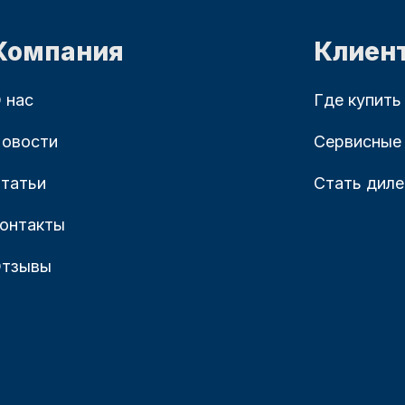
Компания
Клиен
 нас
Где купить
овости
Сервисные
татьи
Стать дил
онтакты
тзывы