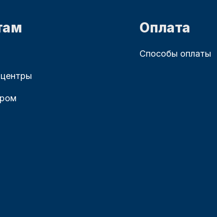
там
Оплата
Способы оплаты
 центры
ером