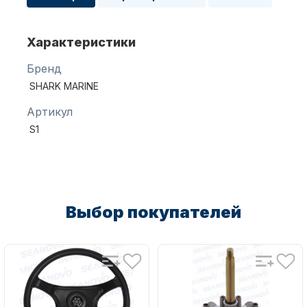
Характеристики
Масла для лодочных моторов
Бренд
SHARK MARINE
Артикул
S1
Автохолодильник KYODA
Выбор покупателей
Дистанционное управление