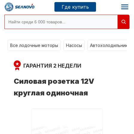
Где купить
Моторы SEANOVO
g
Все лодочные моторы
Насосы
Автохолодильники k
Новосибирск
ГАРАНТИЯ 2 НЕДЕЛИ
Где купить
Силовая розетка 12V
круглая одиночная
Сервисные центры
Моторы CONDOR
О компании