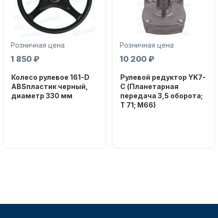
Розничная цена
Розничная цена
1 850 ₽
10 200 ₽
Колесо рулевое 161-D
Рулевой редуктор YK7-
Аксессуары для лодок и
ABSпластик черный,
C (Планетарная
катеров
диаметр 330 мм
передача 3,5 оборота;
T 71; M66)
Бренд
NAUT-FLEX
Бренд
NAUT-FLEX
Артикул
161-D
Вес в
упаковке
2.65
Подобрать запчасти для
лодочных моторов
Артикул
YK7-C
Уникальный
номер