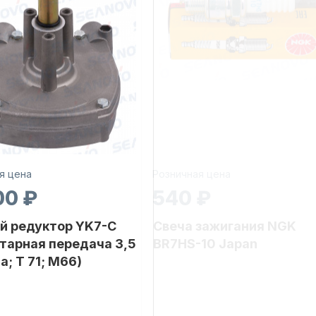
я цена
Розничная цена
00 ₽
540 ₽
й редуктор YK7-C
Свеча зажигания NGK
тарная передача 3,5
BR7HS-10 Japan
а; T 71; M66)
Бренд
NAUT-FLEX
Артикул
BR7
2.65
Уникальный