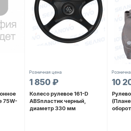
Розничная цена
Рознична
1 850 ₽
10 2
онное
Колесо рулевое 161-D
Рулево
е 75W-
ABSпластик черный,
(Плане
диаметр 330 мм
оборот
SEANOVO
Бренд
NAUT-FLEX
Бренд
POLUSINT
Артикул
161-D
Вес в