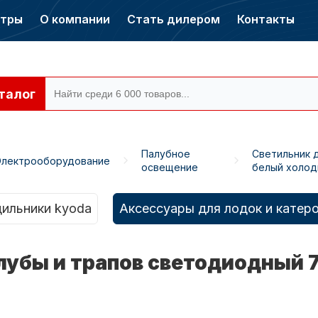
нтры
О компании
Стать дилером
Контакты
талог
Палубное
Светильник 
Электрооборудование
освещение
белый холод
ры CONDOR
Электромоторы
CONDOR
ильники kyoda
Аксессуары для лодок и катер
лубы и трапов светодиодный 