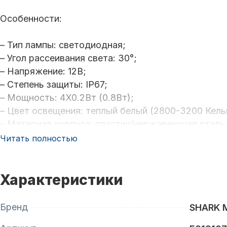
Особенности:
– Тип лампы: светодиодная;
– Угол рассеивания света: 30°;
– Напряжение: 12В;
– Степень защиты: IP67;
– Мощность: 4X0.2Вт (0.8Вт);
– Цвет освещения: теплый белый (2800-3200 Кель
– Материал корпуса: пластик/нержавеющая сталь
– Монтаж: настенный накладной.
Читать полностью
Характеристики
Бренд
SHARK 