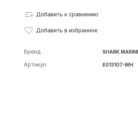
Добавить к сравнению
сти для ПЛМ
Винты
Добавить в избранное
Бренд
SHARK MARIN
Артикул
E013107-WH
анционное
Аксессуары для
вление
лодок и катеров