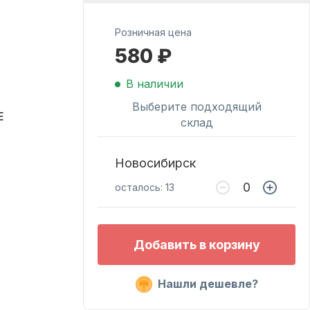
Розничная цена
Масла для лодочных
580 ₽
моторов
В наличии
Выберите подходящий
E
склад
Новосибирск
осталось: 13
Подобрать запчасти
для лодочных
Добавить в корзину
моторов
Нашли дешевле?