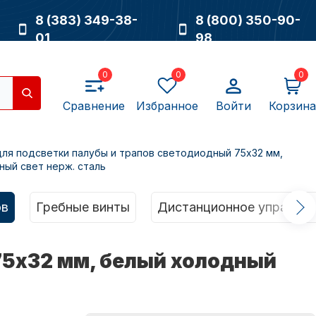
8 (383) 349-38-
8 (800) 350-90-
01
98
0
0
0
Сравнение
Избранное
Войти
Корзина
для подсветки палубы и трапов светодиодный 75х32 мм,
ный свет нерж. сталь
Насосы
ов
Гребные винты
Дистанционное управлен
75х32 мм, белый холодный