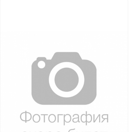
Якорно-швартовое
Запча
оборудование
Автохолодильник
Дист
KYODA
упра