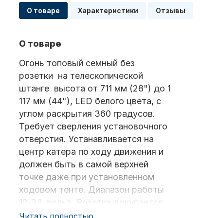
О товаре
Характеристики
Отзывы
Масла для лодочных моторов
О товаре
Огонь топовый семный без
розетки на телескопической
штанге высота от 711 мм (28") до 1
117 мм (44"), LED белого цвета, с
углом раскрытия 360 градусов.
Автохолодильник KYODA
Требует сверления установочного
отверстия. Устанавливается на
центр катера по ходу движения и
должен быть в самой верхней
точке даже при установленном
ходовом тенте. Диапазон работы
12-24 вольт. Розетка докупается
Дистанционное управление
отдельно.
Читать полностью