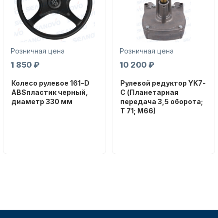
Розничная цена
Розничная цена
1 850 ₽
10 200 ₽
Колесо рулевое 161-D
Рулевой редуктор YK7-
ABSпластик черный,
C (Планетарная
диаметр 330 мм
передача 3,5 оборота;
T 71; M66)
Бренд
NAUT-FLEX
Бренд
NAUT-FLEX
Артикул
161-D
Вес в
упаковке
2.65
Артикул
YK7-C
Уникальный
номер