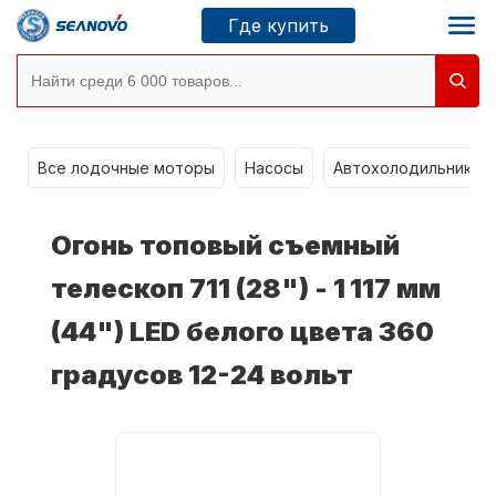
Где купить
Моторы SEANOVO
g
Все лодочные моторы
Насосы
Автохолодильники k
Новосибирск
Огонь топовый съемный
Где купить
телескоп 711 (28") - 1 117 мм
(44") LED белого цвета 360
Сервисные центры
Моторы CONDOR
градусов 12-24 вольт
О компании