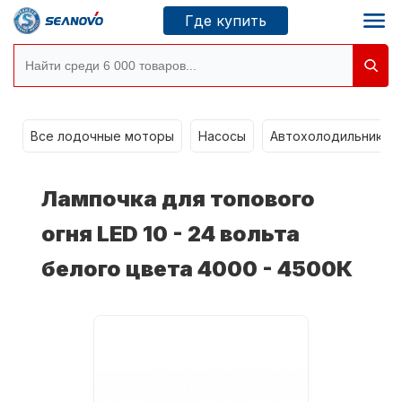
Где купить
Моторы SEANOVO
g
Все лодочные моторы
Насосы
Автохолодильники k
Новосибирск
Лампочка для топового
Где купить
огня LED 10 - 24 вольта
белого цвета 4000 - 4500К
Сервисные центры
Моторы CONDOR
О компании