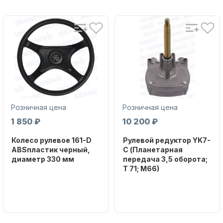
Аксессуары для лодок и
катеров
Розничная цена
Розничная цена
1 850 ₽
10 200 ₽
Колесо рулевое 161-D
Рулевой редуктор YK7-
ABSпластик черный,
C (Планетарная
диаметр 330 мм
передача 3,5 оборота;
T 71; M66)
Подобрать запчасти для
Бренд
лодочных моторов
NAUT-FLEX
Бренд
NAUT-FLEX
Артикул
161-D
Вес в
упаковке