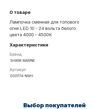
О товаре
Масла для лодочных моторов
Лампочка сменная для топового
огня LED 10 - 24 вольта белого
цвета 4000 - 4500К
Характеристики
Бренд
Автохолодильник KYODA
SHARK MARINE
Артикул
E001174-NWH
Выбор покупателей
Дистанционное управление