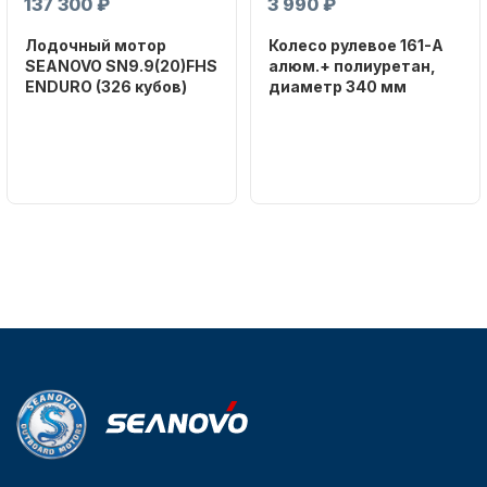
137 300 ₽
3 990 ₽
Лодочный мотор
Колесо рулевое 161-A
SEANOVO SN9.9(20)FHS
алюм.+ полиуретан,
ENDURO (326 кубов)
диаметр 340 мм
Бренд
Бренд
SEANOVO
NAUT-FLEX
Вес в
Артикул
упаковке
161-A
51
Тип
двигателя
Бензиновый
Мощность
мотора, л.с.
9,9