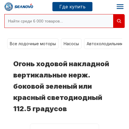
Где купить
Моторы SEANOVO
g
Все лодочные моторы
Насосы
Автохолодильники k
Новосибирск
Огонь ходовой накладной
Где купить
вертикальные нерж.
боковой зеленый или
Сервисные центры
Моторы CONDOR
красный светодиодный
112.5 градусов
О компании