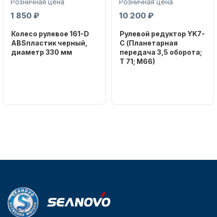
Розничная цена
Розничная цена
1 850 ₽
10 200 ₽
Колесо рулевое 161-D
Рулевой редуктор YK7-
ABSпластик черный,
C (Планетарная
диаметр 330 мм
передача 3,5 оборота;
T 71; M66)
Бренд
Аксессуары для лодок и
NAUT-FLEX
Бренд
NAUT-FLEX
катеров
Артикул
161-D
Вес в
упаковке
2.65
Артикул
YK7-C
Уникальный
Подобрать запчасти для
номер
лодочных моторов
YK7-C