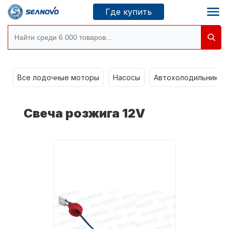
Где купить
Моторы SEANOVO
g
Все лодочные моторы
Насосы
Автохолодильники k
Новосибирск
Свеча розжига 12V
Где купить
Сервисные центры
Моторы CONDOR
О компании