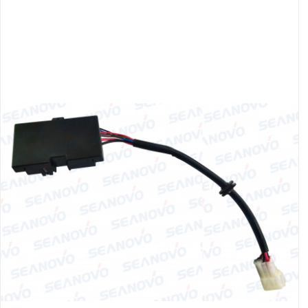
Якорно-швартовое
Запча
оборудование
Автохолодильник
Дист
KYODA
упра