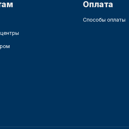
там
Оплата
Способы оплаты
 центры
ером