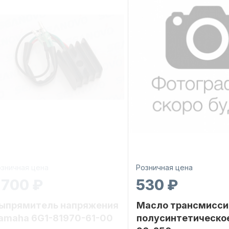
зничная цена
Розничная цена
 700 ₽
530 ₽
ыпрямитель напряжения
Масло трансмисси
amaha 6G1-81970-61-00
полусинтетическо