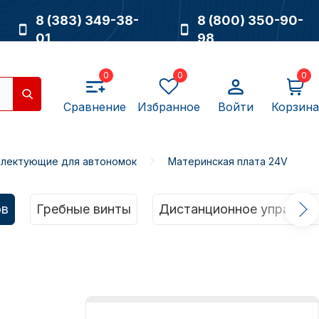
8 (383) 349-38-
8 (800) 350-90-
01
98
0
0
0
Сравнение
Избранное
Войти
Корзина
лектующие для автономок
Материнская плата 24V
Насосы
ов
Гребные винты
Дистанционное управлен