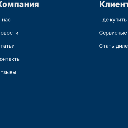
Компания
Клиен
 нас
Где купить
овости
Сервисные
татьи
Стать дил
онтакты
тзывы