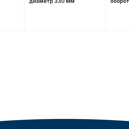
диаметр 330 мм
оборот
SEANOVO
Бренд
NAUT-FLEX
Бренд
POLUSINT
Артикул
161-D
Вес в
упаковке
Артикул
Уникальн
номер