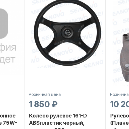
Розничная цена
Рознична
1 850 ₽
10 2
онное
Колесо рулевое 161-D
Рулево
е 75W-
ABSпластик черный,
(Плане