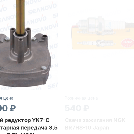
я цена
Розничная цена
00 ₽
540 ₽
й редуктор YK7-C
Свеча зажигания NGK
тарная передача 3,5
BR7HS-10 Japan