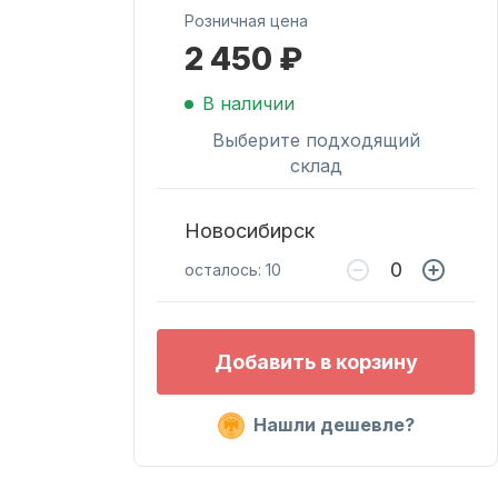
Розничная цена
2 450 ₽
Масла для лодочных
моторов
В наличии
Выберите подходящий
склад
Новосибирск
осталось: 10
Подобрать запчасти
Добавить в корзину
для лодочных
моторов
Нашли дешевле?