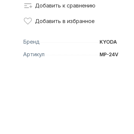
Добавить к сравнению
сти для ПЛМ
Винты
Добавить в избранное
Бренд
KYODA
Артикул
MP-24V
анционное
Аксессуары для
вление
лодок и катеров