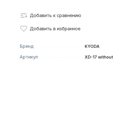
сти для ПЛМ
Винты
Добавить к сравнению
Добавить в избранное
Бренд
KYODA
Артикул
XD-17 without
анционное
Аксессуары для
вление
лодок и катеров