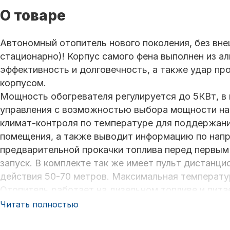
О товаре
Автономный отопитель нового поколения, без вне
стационарно)! Корпус самого фена выполнен из а
эффективность и долговечность, а также удар пр
корпусом.
Мощность обогревателя регулируется до 5КВт, в
управления с возможностью выбора мощности на 
климат-контроля по температуре для поддержан
помещения, а также выводит информацию по нап
предварительной прокачки топлива перед первым
запуск. В комплекте так же имеет пульт дистанц
действия 50-70 метров. Максимальная температур
Отопитель работает на дизельном топливе и питае
Читать полностью
Объём топливного бака составляет 5 литров. Рас
- 150мл/ч. Потребление на разогреве ≈11А - 130W, 