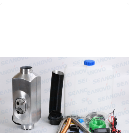
Якорно-швартовое
Запча
оборудование
Автохолодильник
Дист
KYODA
упра