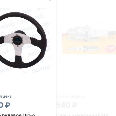
я цена
Розничная цена
0 ₽
540 ₽
 рулевое 161-A
Свеча зажигания NGK