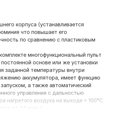
шнего корпуса (устанавливается
люминия что повышает его
очность по сравнению с пластиковым
 комплекте многофункциональный пульт
постоянной основе или же установки
ия заданной температуры внутри
ряжению аккумулятора, имеет функцию
 запуском, а также автоматический
ионного управления с дальностью
а нагретого воздуха на выходе ≈ 100°C
тся от 24 вольт.
ход дизельного топлива в режиме 2КВт
при min нагрузке ≈1A - 10W, max