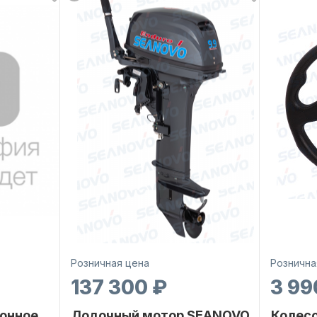
Розничная цена
Рознична
137 300 ₽
3 99
онное
Лодочный мотор SEANOVO
Колесо