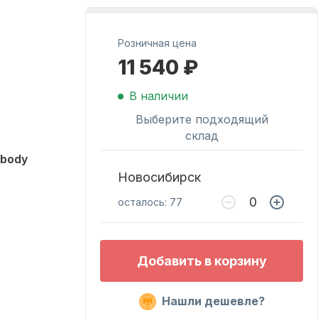
Масла для лодочных
Розничная цена
моторов
11 540 ₽
В наличии
Выберите подходящий
склад
 body
Новосибирск
осталось: 77
Подобрать запчасти
для лодочных
моторов
Добавить в корзину
Нашли дешевле?