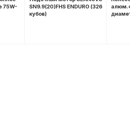
е 75W-
SN9.9(20)FHS ENDURO (326
алюм.+
кубов)
диаме
SEANOVO
Бренд
SEANOVO
Бренд
POLUSINT
Вес в
51
Артикул
упаковке
Тип
Бензиновый
двигателя
Мощность
9,9
мотора, л.с.