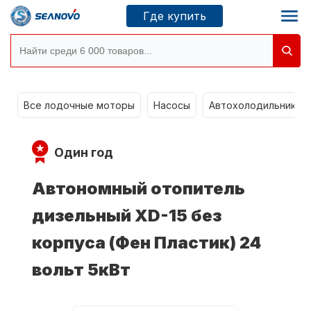
Где купить
Моторы SEANOVO
g
Все лодочные моторы
Насосы
Автохолодильники k
Новосибирск
Один год
Где купить
Автономный отопитель
дизельный XD-15 без
Сервисные центры
Моторы CONDOR
корпуса (Фен Пластик) 24
вольт 5кВт
О компании